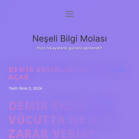
menüyü
Anasayfa
aç
Gizlilik Politikası
Neşeli Bilgi Molası
Yasal Uyarı
Hızlı hikayelerle gününü şenlendir!
Hakkımızda
DEMIR EKSIKLIĞI NELERE YOL
AÇAR
Tarih: Ekim 3, 2024
DEMIR EKSIKLIĞI
VÜCUTTA NE GIBI
ZARAR VERIR?