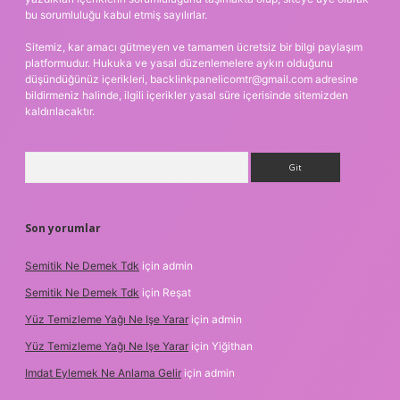
bu sorumluluğu kabul etmiş sayılırlar.
Sitemiz, kar amacı gütmeyen ve tamamen ücretsiz bir bilgi paylaşım
platformudur. Hukuka ve yasal düzenlemelere aykırı olduğunu
düşündüğünüz içerikleri,
backlinkpanelicomtr@gmail.com
adresine
bildirmeniz halinde, ilgili içerikler yasal süre içerisinde sitemizden
kaldırılacaktır.
Arama
Son yorumlar
Semitik Ne Demek Tdk
için
admin
Semitik Ne Demek Tdk
için
Reşat
Yüz Temizleme Yağı Ne Işe Yarar
için
admin
Yüz Temizleme Yağı Ne Işe Yarar
için
Yiğithan
Imdat Eylemek Ne Anlama Gelir
için
admin