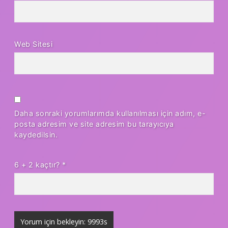
Web Sitesi
Daha sonraki yorumlarımda kullanılması için adım, e-
posta adresim ve site adresim bu tarayıcıya
kaydedilsin.
6 + 2 kaçtır?
*