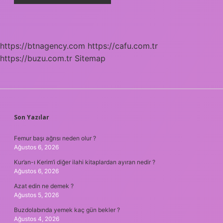
https://btnagency.com
https://cafu.com.tr
https://buzu.com.tr
Sitemap
SIDEBAR
Son Yazılar
Femur başı ağrısı neden olur ?
Ağustos 6, 2026
Kur’an-ı Kerim’i diğer ilahi kitaplardan ayıran nedir ?
Ağustos 6, 2026
Azat edin ne demek ?
Ağustos 5, 2026
Buzdolabında yemek kaç gün bekler ?
Ağustos 4, 2026