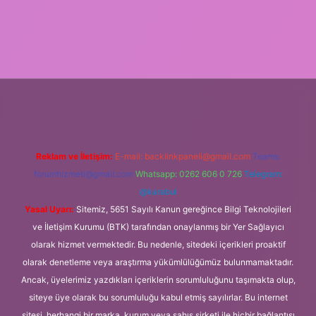
giriş
Reklam ve İletişim:
E-mail:
backlinkpaneli@gmail.com
Teams:
forumhizmeti@gmail.com
Whatsapp: 0262 606 0 726
Telegram:
@karabul
Yasal Uyarı:
Sitemiz, 5651 Sayılı Kanun gereğince Bilgi Teknolojileri
ve İletişim Kurumu (BTK) tarafından onaylanmış bir Yer Sağlayıcı
olarak hizmet vermektedir. Bu nedenle, sitedeki içerikleri proaktif
olarak denetleme veya araştırma yükümlülüğümüz bulunmamaktadır.
Ancak, üyelerimiz yazdıkları içeriklerin sorumluluğunu taşımakta olup,
siteye üye olarak bu sorumluluğu kabul etmiş sayılırlar. Bu internet
sitesi, herhangi bir marka, kurum veya şahıs şirketi ile hiçbir bağlantısı