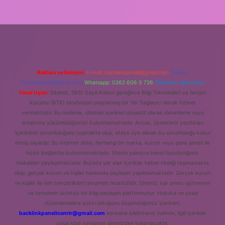
Reklam ve İletişim:
E-mail:
backlinkpaneli@gmail.com
Teams:
forumhizmeti@gmail.com
Whatsapp: 0262 606 0 726
Telegram: @karabul
Yasal Uyarı:
Sitemiz, 5651 Sayılı Kanun gereğince Bilgi Teknolojileri ve İletişim
Kurumu (BTK) tarafından onaylanmış bir Yer Sağlayıcı olarak hizmet
vermektedir. Bu nedenle, sitedeki içerikleri proaktif olarak denetleme veya
araştırma yükümlülüğümüz bulunmamaktadır. Ancak, üyelerimiz yazdıkları
içeriklerin sorumluluğunu taşımakta olup, siteye üye olarak bu sorumluluğu kabul
etmiş sayılırlar. Bu internet sitesi, herhangi bir marka, kurum veya şahıs şirketi ile
hiçbir bağlantısı bulunmamaktadır. Sitede yalnızca kendi hazırladığımız
makaleler paylaşılmaktadır. Burada yer alan içerikler haber niteliği taşımamakta
olup, gerçek kurum ve kişiler hakkında paylaşım yapılmamaktadır. Gerçek kurum
ve kişiler ile isim benzerlikleri tamamen tesadüfidir. Sitemiz, kar amacı gütmeyen
ve tamamen ücretsiz bir bilgi paylaşım platformudur. Hukuka ve yasal
düzenlemelere aykırı olduğunu düşündüğünüz içerikleri,
backlinkpanelicomtr@gmail.com
adresine bildirmeniz halinde, ilgili içerikler
yasal süre içerisinde sitemizden kaldırılacaktır.