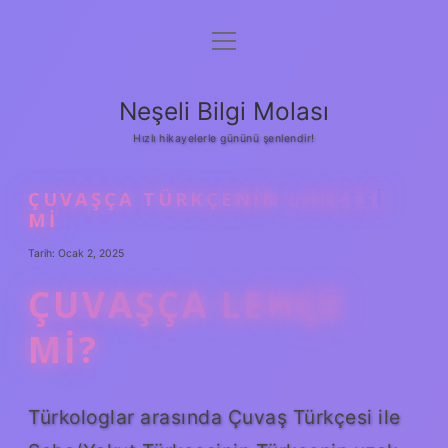
menüyü
Anasayfa
aç
Gizlilik Politikası
Neşeli Bilgi Molası
Yasal Uyarı
Hızlı hikayelerle gününü şenlendir!
Hakkımızda
ÇUVAŞÇA TÜRKÇENIN LEHÇESI
MI
Tarih: Ocak 2, 2025
ÇUVAŞÇA LEHÇE
MI?
Türkologlar arasında Çuvaş Türkçesi ile