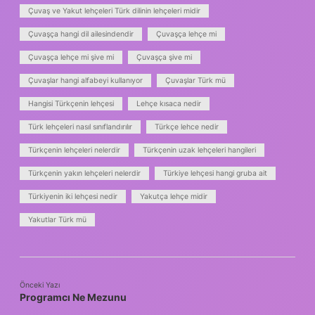
Çuvaş ve Yakut lehçeleri Türk dilinin lehçeleri midir
Çuvaşça hangi dil ailesindendir
Çuvaşça lehçe mi
Çuvaşça lehçe mi şive mi
Çuvaşça şive mi
Çuvaşlar hangi alfabeyi kullanıyor
Çuvaşlar Türk mü
Hangisi Türkçenin lehçesi
Lehçe kısaca nedir
Türk lehçeleri nasıl sınıflandırılır
Türkçe lehce nedir
Türkçenin lehçeleri nelerdir
Türkçenin uzak lehçeleri hangileri
Türkçenin yakın lehçeleri nelerdir
Türkiye lehçesi hangi gruba ait
Türkiyenin iki lehçesi nedir
Yakutça lehçe midir
Yakutlar Türk mü
Önceki Yazı
Programcı Ne Mezunu