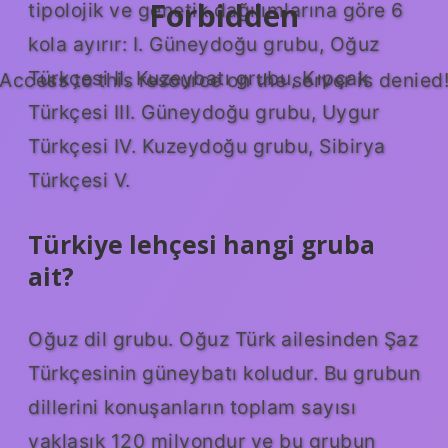
Forbidden
tipolojik ve genetik dağılımlarına göre 6
kola ayırır: I. Güneydoğu grubu, Oğuz
Türkçesi II. Kuzeybatı grubu, Kıpçak
Access to this resource on the server is denied
Türkçesi III. Güneydoğu grubu, Uygur
Türkçesi IV. Kuzeydoğu grubu, Sibirya
Türkçesi V.
Türkiye lehçesi hangi gruba
ait?
Oğuz dil grubu. Oğuz Türk ailesinden Şaz
Türkçesinin güneybatı koludur. Bu grubun
dillerini konuşanların toplam sayısı
yaklaşık 120 milyondur ve bu grubun