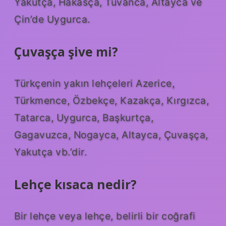
Yakutça, Hakasça, Tuvanca, Altayca ve
Çin’de Uygurca.
Çuvaşça şive mi?
Türkçenin yakın lehçeleri Azerice,
Türkmence, Özbekçe, Kazakça, Kırgızca,
Tatarca, Uygurca, Başkurtça,
Gagavuzca, Nogayca, Altayca, Çuvaşça,
Yakutça vb.’dir.
Lehçe kısaca nedir?
Bir lehçe veya lehçe, belirli bir coğrafi