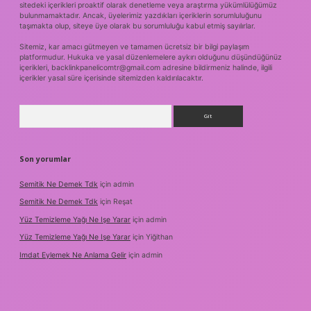
sitedeki içerikleri proaktif olarak denetleme veya araştırma yükümlülüğümüz
bulunmamaktadır. Ancak, üyelerimiz yazdıkları içeriklerin sorumluluğunu
taşımakta olup, siteye üye olarak bu sorumluluğu kabul etmiş sayılırlar.
Sitemiz, kar amacı gütmeyen ve tamamen ücretsiz bir bilgi paylaşım
platformudur. Hukuka ve yasal düzenlemelere aykırı olduğunu düşündüğünüz
içerikleri,
backlinkpanelicomtr@gmail.com
adresine bildirmeniz halinde, ilgili
içerikler yasal süre içerisinde sitemizden kaldırılacaktır.
Arama
Son yorumlar
Semitik Ne Demek Tdk
için
admin
Semitik Ne Demek Tdk
için
Reşat
Yüz Temizleme Yağı Ne Işe Yarar
için
admin
Yüz Temizleme Yağı Ne Işe Yarar
için
Yiğithan
Imdat Eylemek Ne Anlama Gelir
için
admin