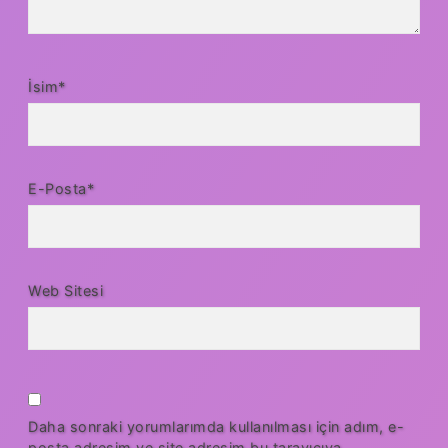
İsim*
E-Posta*
Web Sitesi
Daha sonraki yorumlarımda kullanılması için adım, e-
posta adresim ve site adresim bu tarayıcıya