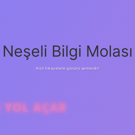
Neşeli Bilgi Molası
Hızlı hikayelerle gününü şenlendir!
 YOL AÇAR