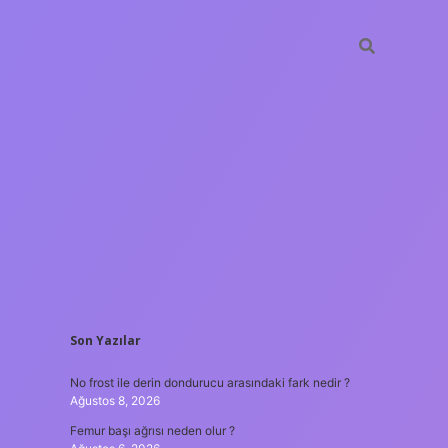
SIDEBAR
Son Yazılar
ilbet giriş
No frost ile derin dondurucu arasındaki fark nedir ?
Ağustos 8, 2026
Femur başı ağrısı neden olur ?