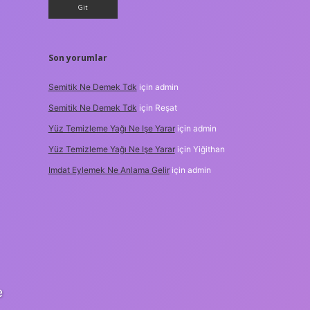
Son yorumlar
Semitik Ne Demek Tdk
için
admin
Semitik Ne Demek Tdk
için
Reşat
Yüz Temizleme Yağı Ne Işe Yarar
için
admin
Yüz Temizleme Yağı Ne Işe Yarar
için
Yiğithan
Imdat Eylemek Ne Anlama Gelir
için
admin
e