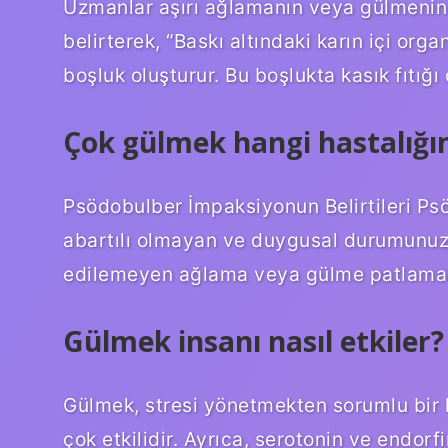
Uzmanlar aşırı ağlamanın veya gülmenin 
belirterek, “Baskı altındaki karın içi org
boşluk oluşturur. Bu boşlukta kasık fıtığı 
Çok gülmek hangi hastalığın 
Psödobulber İmpaksiyonun Belirtileri Psö
abartılı olmayan ve duygusal durumunuzla 
edilemeyen ağlama veya gülme patlamala
Gülmek insanı nasıl etkiler?
Gülmek, stresi yönetmekten sorumlu bir 
çok etkilidir. Ayrıca, serotonin ve endorf