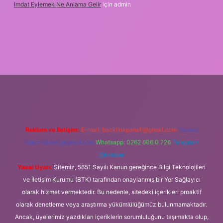
Imdat Eylemek Ne Anlama Gelir
için
admin
t giriş
Reklam ve İletişim:
E-mail:
backlinkpaneli@gmail.com
Teams:
forumhizmeti@gmail.com
Whatsapp: 0262 606 0 726
Telegram:
@karabul
Yasal Uyarı:
Sitemiz, 5651 Sayılı Kanun gereğince Bilgi Teknolojileri
ve İletişim Kurumu (BTK) tarafından onaylanmış bir Yer Sağlayıcı
olarak hizmet vermektedir. Bu nedenle, sitedeki içerikleri proaktif
olarak denetleme veya araştırma yükümlülüğümüz bulunmamaktadır.
Ancak, üyelerimiz yazdıkları içeriklerin sorumluluğunu taşımakta olup,