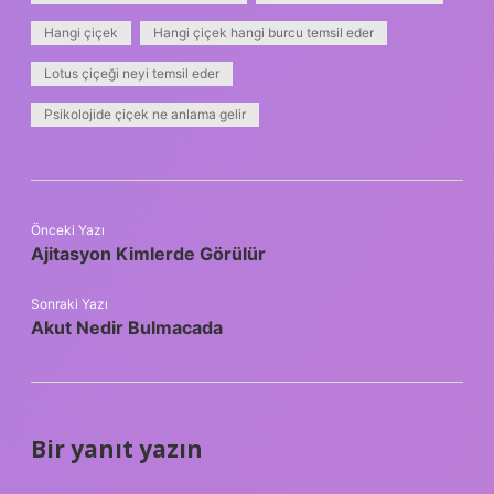
Hangi çiçek
Hangi çiçek hangi burcu temsil eder
Lotus çiçeği neyi temsil eder
Psikolojide çiçek ne anlama gelir
Önceki Yazı
Ajitasyon Kimlerde Görülür
Sonraki Yazı
Akut Nedir Bulmacada
Bir yanıt yazın