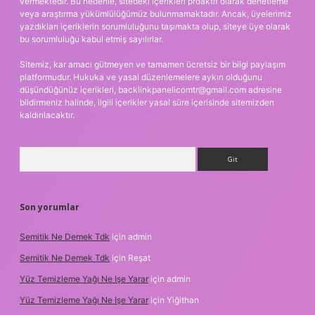
vermektedir. Bu nedenle, sitedeki içerikleri proaktif olarak denetleme
veya araştırma yükümlülüğümüz bulunmamaktadır. Ancak, üyelerimiz
yazdıkları içeriklerin sorumluluğunu taşımakta olup, siteye üye olarak
bu sorumluluğu kabul etmiş sayılırlar.
Sitemiz, kar amacı gütmeyen ve tamamen ücretsiz bir bilgi paylaşım
platformudur. Hukuka ve yasal düzenlemelere aykırı olduğunu
düşündüğünüz içerikleri,
backlinkpanelicomtr@gmail.com
adresine
bildirmeniz halinde, ilgili içerikler yasal süre içerisinde sitemizden
kaldırılacaktır.
Arama
Son yorumlar
Semitik Ne Demek Tdk
için
admin
Semitik Ne Demek Tdk
için
Reşat
Yüz Temizleme Yağı Ne Işe Yarar
için
admin
Yüz Temizleme Yağı Ne Işe Yarar
için
Yiğithan