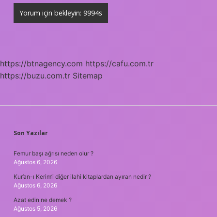
https://btnagency.com
https://cafu.com.tr
https://buzu.com.tr
Sitemap
SIDEBAR
Son Yazılar
Femur başı ağrısı neden olur ?
Ağustos 6, 2026
Kur’an-ı Kerim’i diğer ilahi kitaplardan ayıran nedir ?
Ağustos 6, 2026
Azat edin ne demek ?
Ağustos 5, 2026