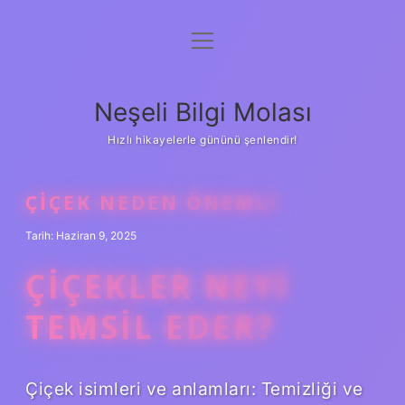
menüyü
Anasayfa
aç
Gizlilik Politikası
Neşeli Bilgi Molası
Yasal Uyarı
Hızlı hikayelerle gününü şenlendir!
Hakkımızda
ÇIÇEK NEDEN ÖNEMLI
Tarih: Haziran 9, 2025
ÇIÇEKLER NEYI
TEMSIL EDER?
Çiçek isimleri ve anlamları: Temizliği ve