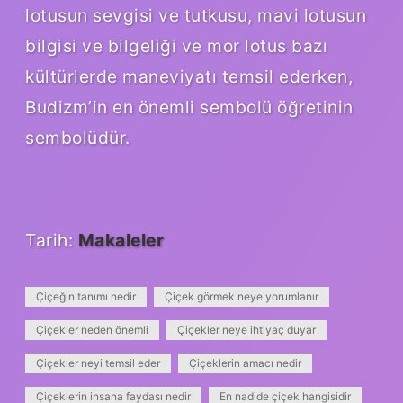
lotusun sevgisi ve tutkusu, mavi lotusun
bilgisi ve bilgeliği ve mor lotus bazı
kültürlerde maneviyatı temsil ederken,
Budizm’in en önemli sembolü öğretinin
sembolüdür.
Tarih:
Makaleler
Çiçeğin tanımı nedir
Çiçek görmek neye yorumlanır
Çiçekler neden önemli
Çiçekler neye ihtiyaç duyar
Çiçekler neyi temsil eder
Çiçeklerin amacı nedir
Çiçeklerin insana faydası nedir
En nadide çiçek hangisidir