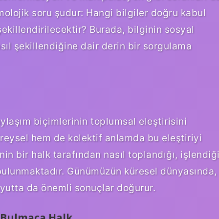
olojik soru şudur: Hangi bilgiler doğru kabul
şekillendirilecektir? Burada, bilginin sosyal
asıl şekillendiğine dair derin bir sorgulama
aylaşım biçimlerinin toplumsal eleştirisini
reysel hem de kolektif anlamda bu eleştiriyi
inin bir halk tarafından nasıl toplandığı, işlendiğ
 bulunmaktadır. Günümüzün küresel dünyasında,
oyutta da önemli sonuçlar doğurur.
e Bulmaca Halk