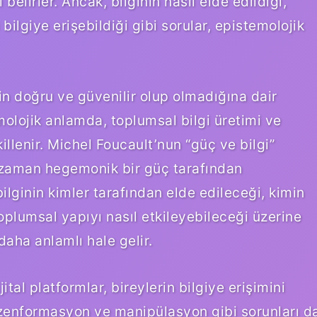
 belirler. Ancak, bilginin nasıl elde edildiği,
bilgiye erişebildiği gibi sorular, epistemolojik
in doğru ve güvenilir olup olmadığına dair
molojik anlamda, toplumsal bilgi üretimi ve
şekillenir. Michel Foucault’nun “güç ve bilgi”
oğu zaman hegemonik bir güç tarafından
 bilginin kimler tarafından elde edileceği, kimin
oplumsal yapıyı nasıl etkileyebileceği üzerine
ha anlamlı hale gelir.
l platformlar, bireylerin bilgiye erişimini
zenformasyon ve manipülasyon gibi sorunları d