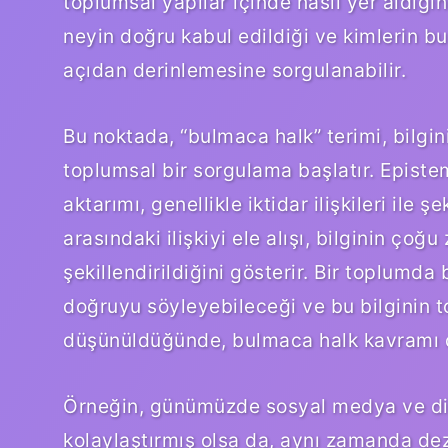
toplumsal yapılar içinde nasıl yer aldığını
neyin doğru kabul edildiği ve kimlerin bu 
açıdan derinlemesine sorgulanabilir.
Bu noktada, “bulmaca halk” terimi, bilgin
toplumsal bir sorgulama başlatır. Episte
aktarımı, genellikle iktidar ilişkileri ile 
arasındaki ilişkiyi ele alışı, bilginin ç
şekillendirildiğini gösterir. Bir toplumda
doğruyu söyleyebileceği ve bu bilginin t
düşünüldüğünde, bulmaca halk kavramı da
Örneğin, günümüzde sosyal medya ve dijita
kolaylaştırmış olsa da, aynı zamanda de