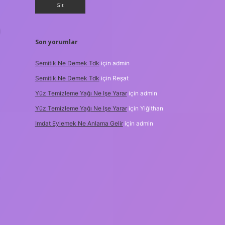
Son yorumlar
Semitik Ne Demek Tdk
için
admin
Semitik Ne Demek Tdk
için
Reşat
Yüz Temizleme Yağı Ne Işe Yarar
için
admin
Yüz Temizleme Yağı Ne Işe Yarar
için
Yiğithan
Imdat Eylemek Ne Anlama Gelir
için
admin