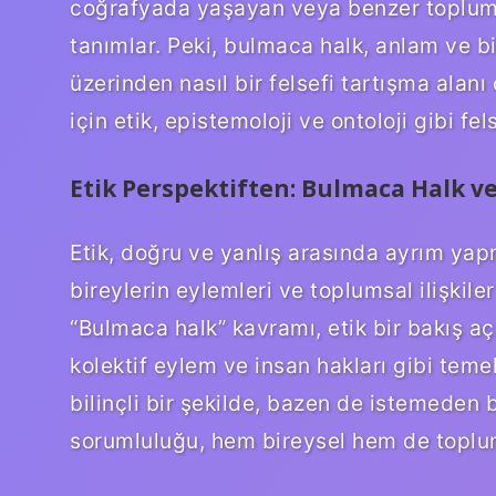
coğrafyada yaşayan veya benzer toplumsa
tanımlar. Peki, bulmaca halk, anlam ve bil
üzerinden nasıl bir felsefi tartışma ala
için etik, epistemoloji ve ontoloji gibi fe
Etik Perspektiften: Bulmaca Halk 
Etik, doğru ve yanlış arasında ayrım yapm
bireylerin eylemleri ve toplumsal ilişkil
“Bulmaca halk” kavramı, etik bir bakış aç
kolektif eylem ve insan hakları gibi temel i
bilinçli bir şekilde, bazen de istemeden b
sorumluluğu, hem bireysel hem de toplu