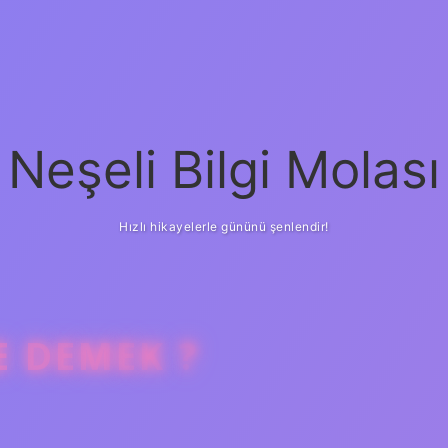
Neşeli Bilgi Molası
Hızlı hikayelerle gününü şenlendir!
 DEMEK ?