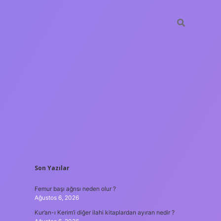
SIDEBAR
Son Yazılar
ilbet giriş
Femur başı ağrısı neden olur ?
Ağustos 6, 2026
Kur’an-ı Kerim’i diğer ilahi kitaplardan ayıran nedir ?