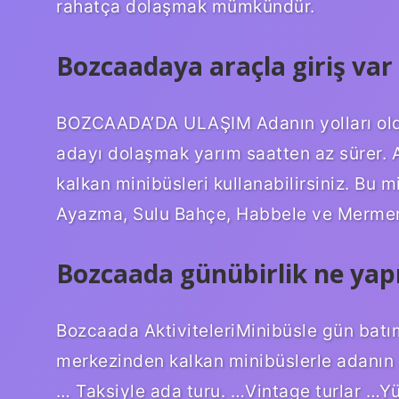
rahatça dolaşmak mümkündür.
Bozcaadaya araçla giriş var
BOZCAADA’DA ULAŞIM Adanın yolları oldu
adayı dolaşmak yarım saatten az sürer.
kalkan minibüsleri kullanabilirsiniz. Bu m
Ayazma, Sulu Bahçe, Habbele ve Mermer
Bozcaada günübirlik ne yapı
Bozcaada AktiviteleriMinibüsle gün batı
merkezinden kalkan minibüslerle adanın e
… Taksiyle ada turu. …Vintage turlar …Y