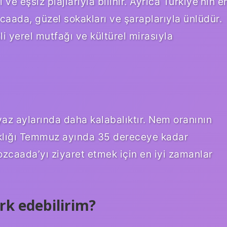
 ve eşsiz plajlarıyla bilinir. Ayrıca Türkiye’nin e
caada, güzel sokakları ve şaraplarıyla ünlüdür.
yerel mutfağı ve kültürel mirasıyla
az aylarında daha kalabalıktır. Nem oranının
klığı Temmuz ayında 35 dereceye kadar
ozcaada’yı ziyaret etmek için en iyi zamanlar
rk edebilirim?