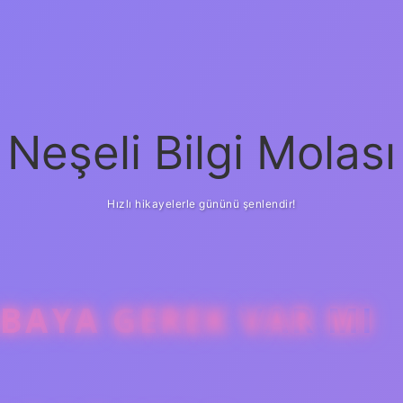
Neşeli Bilgi Molası
Hızlı hikayelerle gününü şenlendir!
BAYA GEREK VAR MI