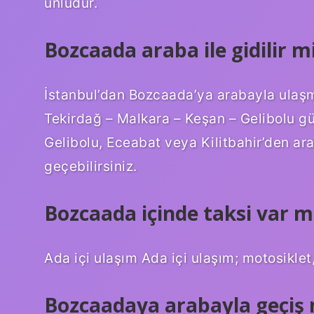
ünlüdür.
Bozcaada araba ile gidilir m
İstanbul’dan Bozcaada’ya arabayla ulaşman
Tekirdağ – Malkara – Keşan – Gelibolu gü
Gelibolu, Eceabat veya Kilitbahir’den ar
geçebilirsiniz.
Bozcaada içinde taksi var m
Ada içi ulaşım Ada içi ulaşım; motosiklet
Bozcaadaya arabayla geçiş 