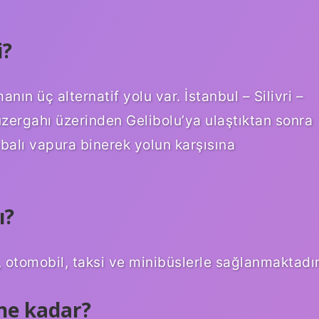
i?
ın üç alternatif yolu var. İstanbul – Silivri –
zergahı üzerinden Gelibolu’ya ulaştıktan sonra
abalı vapura binerek yolun karşısına
ı?
, otomobil, taksi ve minibüslerle sağlanmaktadır
ne kadar?