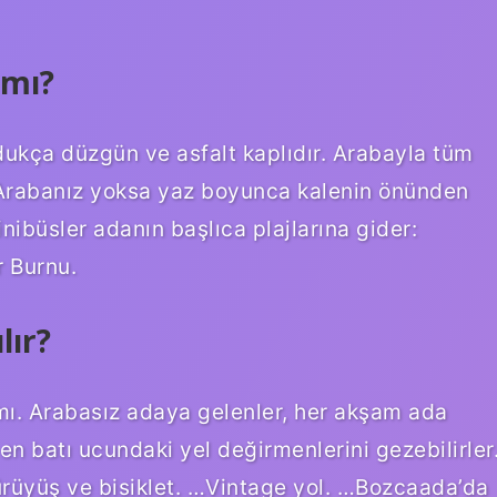
 mı?
kça düzgün ve asfalt kaplıdır. Arabayla tüm
 Arabanız yoksa yaz boyunca kalenin önünden
inibüsler adanın başlıca plajlarına gider:
 Burnu.
lır?
mı. Arabasız adaya gelenler, her akşam ada
n batı ucundaki yel değirmenlerini gezebilirler
ürüyüş ve bisiklet. …Vintage yol. …Bozcaada’da