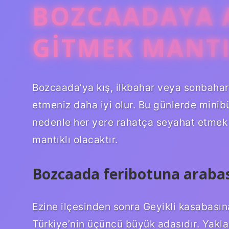
BOZCAADAYA 
GITMEK MANTI
Bozcaada’ya kış, ilkbahar veya sonbahar 
etmeniz daha iyi olur. Bu günlerde minibü
nedenle her yere rahatça seyahat etmek 
mantıklı olacaktır.
Bozcaada feribotuna arabası
Ezine ilçesinden sonra Geyikli kasabasına
Türkiye’nin üçüncü büyük adasıdır. Yakl