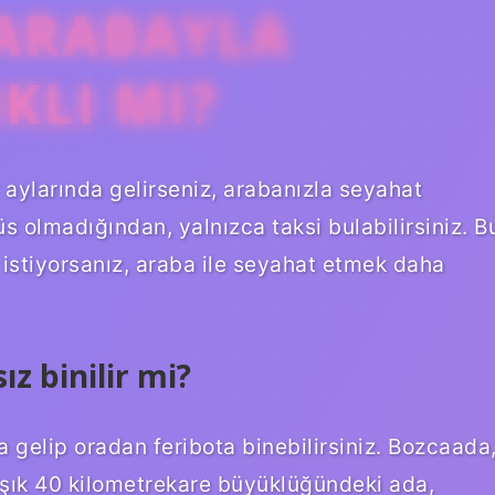
ARABAYLA
KLI MI?
aylarında gelirseniz, arabanızla seyahat
s olmadığından, yalnızca taksi bulabilirsiniz. B
istiyorsanız, araba ile seyahat etmek daha
z binilir mi?
 gelip oradan feribota binebilirsiniz. Bozcaada
aşık 40 kilometrekare büyüklüğündeki ada,