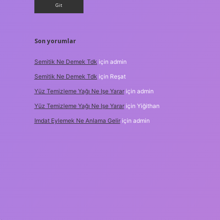
Son yorumlar
Semitik Ne Demek Tdk
için
admin
Semitik Ne Demek Tdk
için
Reşat
Yüz Temizleme Yağı Ne Işe Yarar
için
admin
Yüz Temizleme Yağı Ne Işe Yarar
için
Yiğithan
Imdat Eylemek Ne Anlama Gelir
için
admin