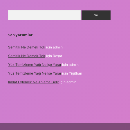
Arama
Son yorumlar
Semitik Ne Demek Tdk
için
admin
Semitik Ne Demek Tdk
için
Reşat
Yüz Temizleme Yağı Ne Işe Yarar
için
admin
Yüz Temizleme Yağı Ne Işe Yarar
için
Yiğithan
Imdat Eylemek Ne Anlama Gelir
için
admin
iş