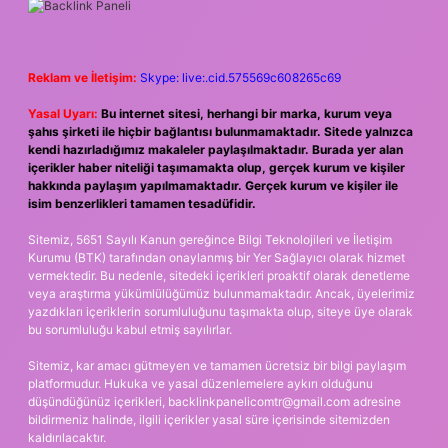
Reklam ve İletişim:
Skype: live:.cid.575569c608265c69
Yasal Uyarı:
Bu internet sitesi, herhangi bir marka, kurum veya
şahıs şirketi ile hiçbir bağlantısı bulunmamaktadır. Sitede yalnızca
kendi hazırladığımız makaleler paylaşılmaktadır. Burada yer alan
içerikler haber niteliği taşımamakta olup, gerçek kurum ve kişiler
hakkında paylaşım yapılmamaktadır. Gerçek kurum ve kişiler ile
isim benzerlikleri tamamen tesadüfidir.
Sitemiz, 5651 Sayılı Kanun gereğince Bilgi Teknolojileri ve İletişim
Kurumu (BTK) tarafından onaylanmış bir Yer Sağlayıcı olarak hizmet
vermektedir. Bu nedenle, sitedeki içerikleri proaktif olarak denetleme
veya araştırma yükümlülüğümüz bulunmamaktadır. Ancak, üyelerimiz
yazdıkları içeriklerin sorumluluğunu taşımakta olup, siteye üye olarak
bu sorumluluğu kabul etmiş sayılırlar.
Sitemiz, kar amacı gütmeyen ve tamamen ücretsiz bir bilgi paylaşım
platformudur. Hukuka ve yasal düzenlemelere aykırı olduğunu
düşündüğünüz içerikleri,
backlinkpanelicomtr@gmail.com
adresine
bildirmeniz halinde, ilgili içerikler yasal süre içerisinde sitemizden
kaldırılacaktır.