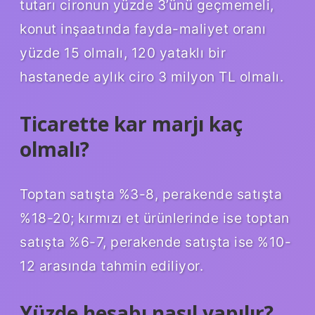
tutarı cironun yüzde 3’ünü geçmemeli,
konut inşaatında fayda-maliyet oranı
yüzde 15 olmalı, 120 yataklı bir
hastanede aylık ciro 3 milyon TL olmalı.
Ticarette kar marjı kaç
olmalı?
Toptan satışta %3-8, perakende satışta
%18-20; kırmızı et ürünlerinde ise toptan
satışta %6-7, perakende satışta ise %10-
12 arasında tahmin ediliyor.
Yüzde hesabı nasıl yapılır?