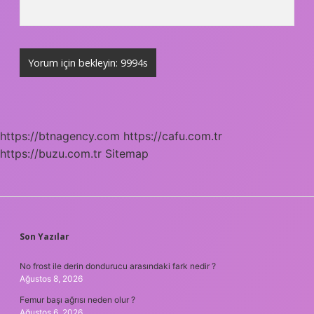
https://btnagency.com
https://cafu.com.tr
https://buzu.com.tr
Sitemap
SIDEBAR
Son Yazılar
No frost ile derin dondurucu arasındaki fark nedir ?
Ağustos 8, 2026
Femur başı ağrısı neden olur ?
Ağustos 6, 2026