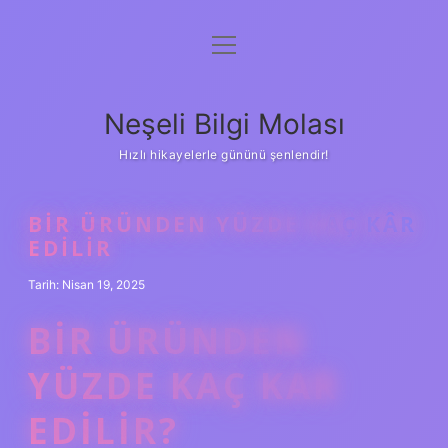
menüyü
Anasayfa
aç
Gizlilik Politikası
Neşeli Bilgi Molası
Yasal Uyarı
Hızlı hikayelerle gününü şenlendir!
Hakkımızda
BIR ÜRÜNDEN YÜZDE KAÇ KÂR
EDILIR
Tarih: Nisan 19, 2025
BIR ÜRÜNDEN
YÜZDE KAÇ KAR
EDILIR?