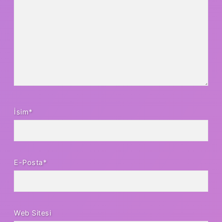
İsim*
E-Posta*
Web Sitesi