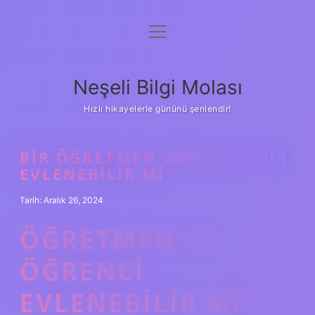
menüyü
Anasayfa
aç
Gizlilik Politikası
Neşeli Bilgi Molası
Yasal Uyarı
Hızlı hikayelerle gününü şenlendir!
Hakkımızda
BIR ÖĞRETMEN ÖĞRENCISI ILE
EVLENEBILIR MI
Tarih: Aralık 26, 2024
ÖĞRETMEN VE
ÖĞRENCI
EVLENEBILIR MI?