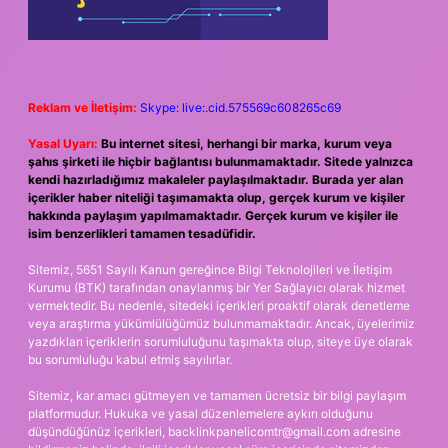
Reklam ve İletişim:
Skype: live:.cid.575569c608265c69
Yasal Uyarı:
Bu internet sitesi, herhangi bir marka, kurum veya
şahıs şirketi ile hiçbir bağlantısı bulunmamaktadır. Sitede yalnızca
kendi hazırladığımız makaleler paylaşılmaktadır. Burada yer alan
içerikler haber niteliği taşımamakta olup, gerçek kurum ve kişiler
hakkında paylaşım yapılmamaktadır. Gerçek kurum ve kişiler ile
isim benzerlikleri tamamen tesadüfidir.
Sitemiz, 5651 Sayılı Kanun gereğince Bilgi Teknolojileri ve İletişim
Kurumu (BTK) tarafından onaylanmış bir Yer Sağlayıcı olarak hizmet
vermektedir. Bu nedenle, sitedeki içerikleri proaktif olarak denetleme
veya araştırma yükümlülüğümüz bulunmamaktadır. Ancak, üyelerimiz
yazdıkları içeriklerin sorumluluğunu taşımakta olup, siteye üye olarak
bu sorumluluğu kabul etmiş sayılırlar.
Sitemiz, kar amacı gütmeyen ve tamamen ücretsiz bir bilgi paylaşım
platformudur. Hukuka ve yasal düzenlemelere aykırı olduğunu
düşündüğünüz içerikleri,
backlinkpanelicomtr@gmail.com
adresine