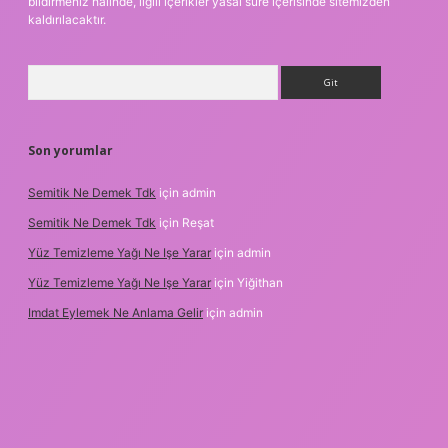
bildirmeniz halinde, ilgili içerikler yasal süre içerisinde sitemizden
kaldırılacaktır.
Arama
Son yorumlar
Semitik Ne Demek Tdk
için
admin
Semitik Ne Demek Tdk
için
Reşat
Yüz Temizleme Yağı Ne Işe Yarar
için
admin
Yüz Temizleme Yağı Ne Işe Yarar
için
Yiğithan
Imdat Eylemek Ne Anlama Gelir
için
admin