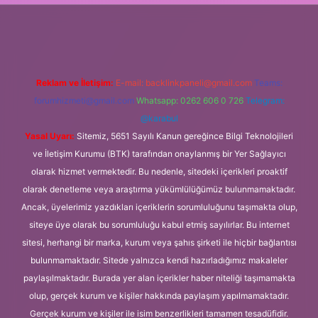
t giriş
Reklam ve İletişim:
E-mail:
backlinkpaneli@gmail.com
Teams:
forumhizmeti@gmail.com
Whatsapp: 0262 606 0 726
Telegram:
@karabul
Yasal Uyarı:
Sitemiz, 5651 Sayılı Kanun gereğince Bilgi Teknolojileri
ve İletişim Kurumu (BTK) tarafından onaylanmış bir Yer Sağlayıcı
olarak hizmet vermektedir. Bu nedenle, sitedeki içerikleri proaktif
olarak denetleme veya araştırma yükümlülüğümüz bulunmamaktadır.
Ancak, üyelerimiz yazdıkları içeriklerin sorumluluğunu taşımakta olup,
siteye üye olarak bu sorumluluğu kabul etmiş sayılırlar. Bu internet
sitesi, herhangi bir marka, kurum veya şahıs şirketi ile hiçbir bağlantısı
bulunmamaktadır. Sitede yalnızca kendi hazırladığımız makaleler
paylaşılmaktadır. Burada yer alan içerikler haber niteliği taşımamakta
olup, gerçek kurum ve kişiler hakkında paylaşım yapılmamaktadır.
Gerçek kurum ve kişiler ile isim benzerlikleri tamamen tesadüfidir.