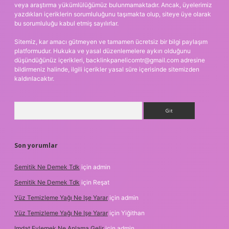
veya araştırma yükümlülüğümüz bulunmamaktadır. Ancak, üyelerimiz
yazdıkları içeriklerin sorumluluğunu taşımakta olup, siteye üye olarak
bu sorumluluğu kabul etmiş sayılırlar.
Sitemiz, kar amacı gütmeyen ve tamamen ücretsiz bir bilgi paylaşım
platformudur. Hukuka ve yasal düzenlemelere aykırı olduğunu
düşündüğünüz içerikleri,
backlinkpanelicomtr@gmail.com
adresine
bildirmeniz halinde, ilgili içerikler yasal süre içerisinde sitemizden
kaldırılacaktır.
Arama
Son yorumlar
Semitik Ne Demek Tdk
için
admin
Semitik Ne Demek Tdk
için
Reşat
Yüz Temizleme Yağı Ne Işe Yarar
için
admin
Yüz Temizleme Yağı Ne Işe Yarar
için
Yiğithan
Imdat Eylemek Ne Anlama Gelir
için
admin