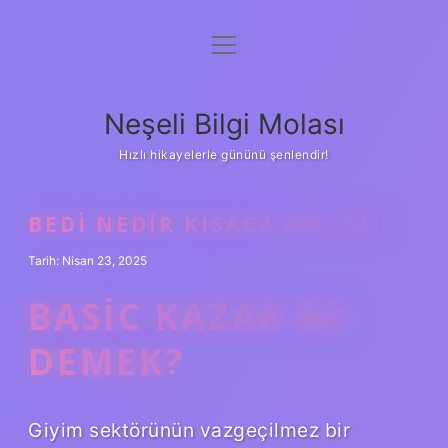
menüyü
Anasayfa
aç
Gizlilik Politikası
Neşeli Bilgi Molası
Yasal Uyarı
Hızlı hikayelerle gününü şenlendir!
Hakkımızda
BEDI NEDIR KISACA ANLAMI
Tarih: Nisan 23, 2025
BASIC KAZAK NE
DEMEK?
Giyim sektörünün vazgeçilmez bir