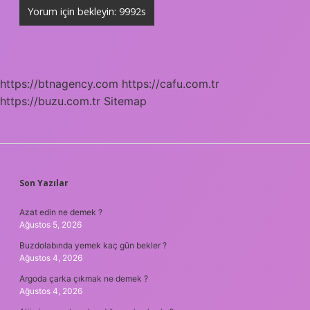
https://btnagency.com
https://cafu.com.tr
https://buzu.com.tr
Sitemap
SIDEBAR
Son Yazılar
Azat edin ne demek ?
Ağustos 5, 2026
Buzdolabında yemek kaç gün bekler ?
Ağustos 4, 2026
Argoda çarka çıkmak ne demek ?
Ağustos 4, 2026