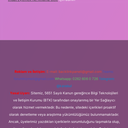
 giriş
Reklam ve İletişim:
E-mail:
backlinkpaneli@gmail.com
Teams:
forumhizmeti@gmail.com
Whatsapp: 0262 606 0 726
Telegram:
@karabul
Yasal Uyarı:
Sitemiz, 5651 Sayılı Kanun gereğince Bilgi Teknolojileri
ve İletişim Kurumu (BTK) tarafından onaylanmış bir Yer Sağlayıcı
olarak hizmet vermektedir. Bu nedenle, sitedeki içerikleri proaktif
olarak denetleme veya araştırma yükümlülüğümüz bulunmamaktadır.
Ancak, üyelerimiz yazdıkları içeriklerin sorumluluğunu taşımakta olup,