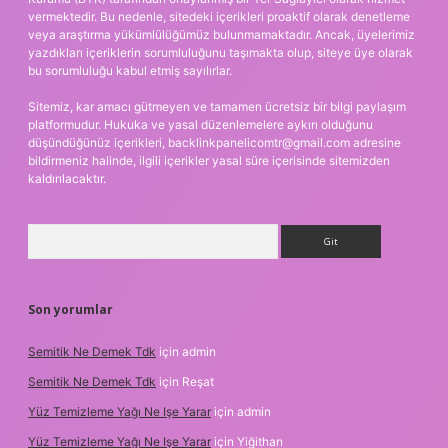
vermektedir. Bu nedenle, sitedeki içerikleri proaktif olarak denetleme
veya araştırma yükümlülüğümüz bulunmamaktadır. Ancak, üyelerimiz
yazdıkları içeriklerin sorumluluğunu taşımakta olup, siteye üye olarak
bu sorumluluğu kabul etmiş sayılırlar.
Sitemiz, kar amacı gütmeyen ve tamamen ücretsiz bir bilgi paylaşım
platformudur. Hukuka ve yasal düzenlemelere aykırı olduğunu
düşündüğünüz içerikleri,
backlinkpanelicomtr@gmail.com
adresine
bildirmeniz halinde, ilgili içerikler yasal süre içerisinde sitemizden
kaldırılacaktır.
Arama
Son yorumlar
Semitik Ne Demek Tdk
için
admin
Semitik Ne Demek Tdk
için
Reşat
Yüz Temizleme Yağı Ne Işe Yarar
için
admin
Yüz Temizleme Yağı Ne Işe Yarar
için
Yiğithan