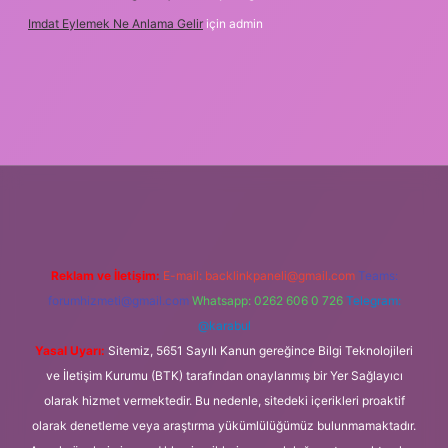
Imdat Eylemek Ne Anlama Gelir
için
admin
ş
Reklam ve İletişim:
E-mail:
backlinkpaneli@gmail.com
Teams:
forumhizmeti@gmail.com
Whatsapp: 0262 606 0 726
Telegram:
@karabul
Yasal Uyarı:
Sitemiz, 5651 Sayılı Kanun gereğince Bilgi Teknolojileri
ve İletişim Kurumu (BTK) tarafından onaylanmış bir Yer Sağlayıcı
olarak hizmet vermektedir. Bu nedenle, sitedeki içerikleri proaktif
olarak denetleme veya araştırma yükümlülüğümüz bulunmamaktadır.