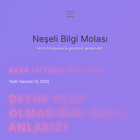
menüyü
Anasayfa
aç
Gizlilik Politikası
Neşeli Bilgi Molası
Yasal Uyarı
Hızlı hikayelerle gününü şenlendir!
Hakkımızda
AZAR ISITMEK DEYIM MI
Tarih: Haziran 15, 2025
DEYIM OLUP
OLMADIĞINI NASIL
ANLARIZ?