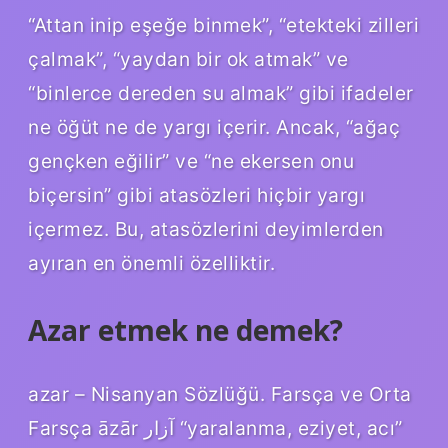
“Attan inip eşeğe binmek”, “etekteki zilleri
çalmak”, “yaydan bir ok atmak” ve
“binlerce dereden su almak” gibi ifadeler
ne öğüt ne de yargı içerir. Ancak, “ağaç
gençken eğilir” ve “ne ekersen onu
biçersin” gibi atasözleri hiçbir yargı
içermez. Bu, atasözlerini deyimlerden
ayıran en önemli özelliktir.
Azar etmek ne demek?
azar – Nisanyan Sözlüğü. Farsça ve Orta
Farsça āzār آزار “yaralanma, eziyet, acı”