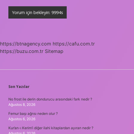
https://btnagency.com
https://cafu.com.tr
https://buzu.com.tr
Sitemap
SIDEBAR
Son Yazılar
No frost ile derin dondurucu arasındaki fark nedir ?
Ağustos 8, 2026
Femur başı ağrısı neden olur ?
Ağustos 6, 2026
Kur’an-ı Kerim’i diğer ilahi kitaplardan ayıran nedir ?
Ağustos 6, 2026