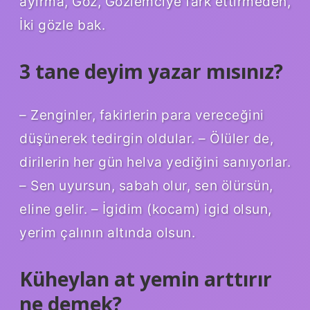
ayırma, Göz, Gözlemciye fark ettirmeden,
İki gözle bak.
3 tane deyim yazar mısınız?
– Zenginler, fakirlerin para vereceğini
düşünerek tedirgin oldular. – Ölüler de,
dirilerin her gün helva yediğini sanıyorlar.
– Sen uyursun, sabah olur, sen ölürsün,
eline gelir. – İgidim (kocam) igid olsun,
yerim çalının altında olsun.
Küheylan at yemin arttırır
ne demek?