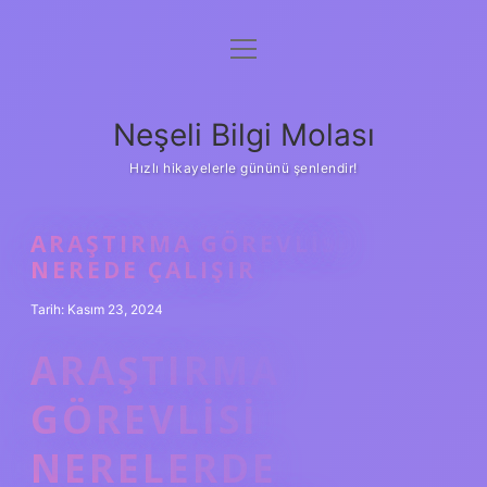
menüyü
Anasayfa
aç
Gizlilik Politikası
Neşeli Bilgi Molası
Yasal Uyarı
Hızlı hikayelerle gününü şenlendir!
Hakkımızda
ARAŞTIRMA GÖREVLISI
NEREDE ÇALIŞIR
Tarih: Kasım 23, 2024
ARAŞTIRMA
GÖREVLISI
NERELERDE