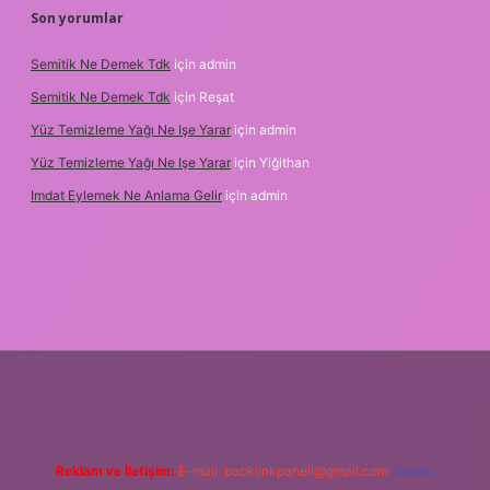
Son yorumlar
Semitik Ne Demek Tdk
için
admin
Semitik Ne Demek Tdk
için
Reşat
Yüz Temizleme Yağı Ne Işe Yarar
için
admin
Yüz Temizleme Yağı Ne Işe Yarar
için
Yiğithan
Imdat Eylemek Ne Anlama Gelir
için
admin
et giriş
Reklam ve İletişim:
E-mail:
backlinkpaneli@gmail.com
Teams: