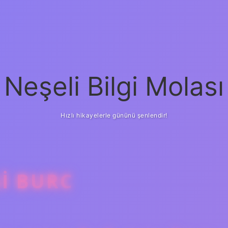
Neşeli Bilgi Molası
Hızlı hikayelerle gününü şenlendir!
I BURC