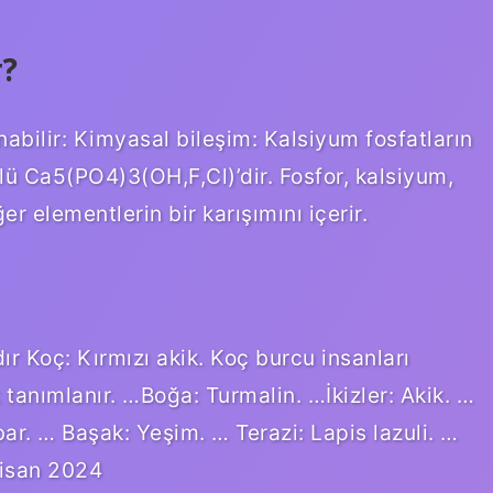
r?
anabilir: Kimyasal bileşim: Kalsiyum fosfatların
lü Ca5(PO4)3(OH,F,Cl)’dir. Fosfor, kalsiyum,
ğer elementlerin bir karışımını içerir.
ır Koç: Kırmızı akik. Koç burcu insanları
k tanımlanır. …Boğa: Turmalin. …İkizler: Akik. …
ar. … Başak: Yeşim. … Terazi: Lapis lazuli. …
isan 2024