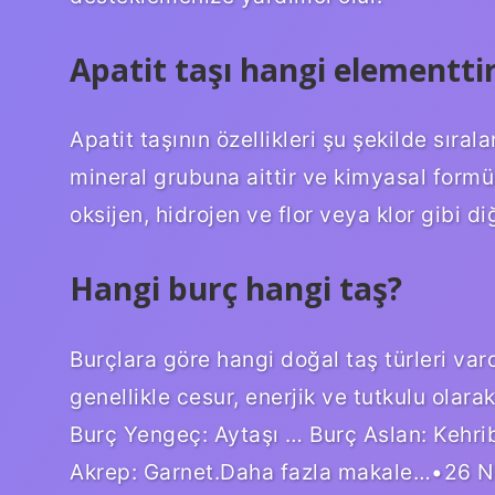
Apatit taşı hangi elementti
Apatit taşının özellikleri şu şekilde sıral
mineral grubuna aittir ve kimyasal formü
oksijen, hidrojen ve flor veya klor gibi di
Hangi burç hangi taş?
Burçlara göre hangi doğal taş türleri vard
genellikle cesur, enerjik ve tutkulu olara
Burç Yengeç: Aytaşı … Burç Aslan: Kehrib
Akrep: Garnet.Daha fazla makale…•26 N