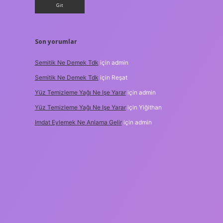
Son yorumlar
Semitik Ne Demek Tdk
için
admin
Semitik Ne Demek Tdk
için
Reşat
Yüz Temizleme Yağı Ne Işe Yarar
için
admin
Yüz Temizleme Yağı Ne Işe Yarar
için
Yiğithan
Imdat Eylemek Ne Anlama Gelir
için
admin