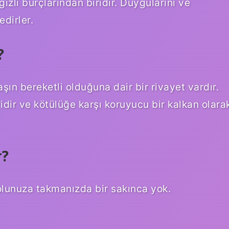
izli burçlarından biridir. Duygularını ve
dirler.
?
şın bereketli olduğuna dair bir rivayet vardır.
ridir ve kötülüğe karşı koruyucu bir kalkan olara
r?
 kolunuza takmanızda bir sakınca yok.