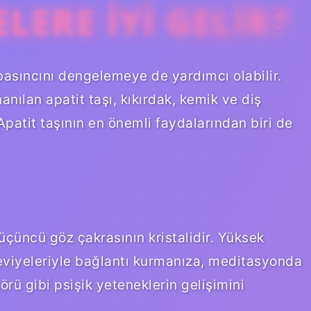
ELERE IYI GELIR?
n basıncını dengelemeye de yardımcı olabilir.
nılan apatit taşı, kıkırdak, kemik ve diş
Apatit taşının en önemli faydalarından biri de
 üçüncü göz çakrasının kristalidir. Yüksek
eviyeleriyle bağlantı kurmanıza, meditasyonda
rü gibi psişik yeteneklerin gelişimini