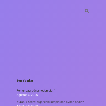
SIDEBAR
Son Yazılar
ilbet giriş
Femur başı ağrısı neden olur ?
Ağustos 6, 2026
Kur’an-ı Kerim’i diğer ilahi kitaplardan ayıran nedir ?