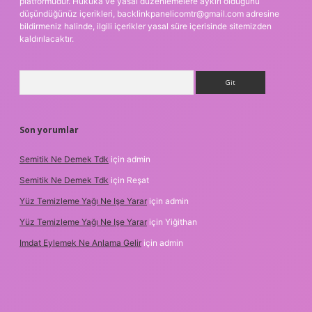
platformudur. Hukuka ve yasal düzenlemelere aykırı olduğunu
düşündüğünüz içerikleri,
backlinkpanelicomtr@gmail.com
adresine
bildirmeniz halinde, ilgili içerikler yasal süre içerisinde sitemizden
kaldırılacaktır.
Arama
Son yorumlar
Semitik Ne Demek Tdk
için
admin
Semitik Ne Demek Tdk
için
Reşat
Yüz Temizleme Yağı Ne Işe Yarar
için
admin
Yüz Temizleme Yağı Ne Işe Yarar
için
Yiğithan
Imdat Eylemek Ne Anlama Gelir
için
admin