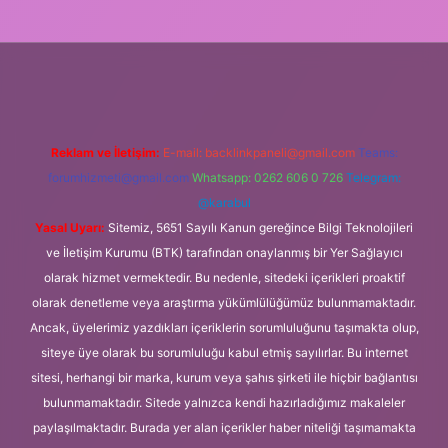
ş
Reklam ve İletişim:
E-mail:
backlinkpaneli@gmail.com
Teams:
forumhizmeti@gmail.com
Whatsapp: 0262 606 0 726
Telegram:
@karabul
Yasal Uyarı:
Sitemiz, 5651 Sayılı Kanun gereğince Bilgi Teknolojileri
ve İletişim Kurumu (BTK) tarafından onaylanmış bir Yer Sağlayıcı
olarak hizmet vermektedir. Bu nedenle, sitedeki içerikleri proaktif
olarak denetleme veya araştırma yükümlülüğümüz bulunmamaktadır.
Ancak, üyelerimiz yazdıkları içeriklerin sorumluluğunu taşımakta olup,
siteye üye olarak bu sorumluluğu kabul etmiş sayılırlar. Bu internet
sitesi, herhangi bir marka, kurum veya şahıs şirketi ile hiçbir bağlantısı
bulunmamaktadır. Sitede yalnızca kendi hazırladığımız makaleler
paylaşılmaktadır. Burada yer alan içerikler haber niteliği taşımamakta