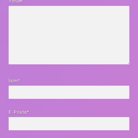
Yorum
İsim*
E-Posta*