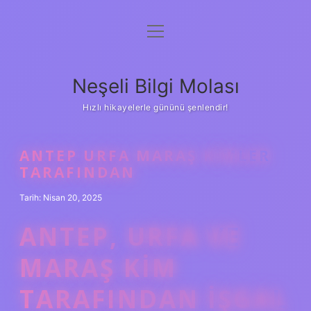
menüyü
Anasayfa
aç
Gizlilik Politikası
Neşeli Bilgi Molası
Yasal Uyarı
Hızlı hikayelerle gününü şenlendir!
Hakkımızda
ANTEP URFA MARAŞ KIMLER
TARAFINDAN
Tarih: Nisan 20, 2025
ANTEP, URFA VE
MARAŞ KIM
TARAFINDAN IŞGAL