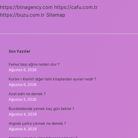
https://btnagency.com
https://cafu.com.tr
https://buzu.com.tr
Sitemap
SIDEBAR
Son Yazılar
Femur başı ağrısı neden olur ?
Ağustos 6, 2026
Kur’an-ı Kerim’i diğer ilahi kitaplardan ayıran nedir ?
Ağustos 6, 2026
Azat edin ne demek ?
Ağustos 5, 2026
Buzdolabında yemek kaç gün bekler ?
Ağustos 4, 2026
Argoda çarka çıkmak ne demek ?
Ağustos 4, 2026