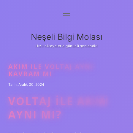
menüyü
Anasayfa
aç
Gizlilik Politikası
Neşeli Bilgi Molası
Yasal Uyarı
Hızlı hikayelerle gününü şenlendir!
Hakkımızda
AKIM ILE VOLTAJ AYNI
KAVRAM MI
Tarih: Aralık 30, 2024
VOLTAJ ILE AKIM
AYNI MI?