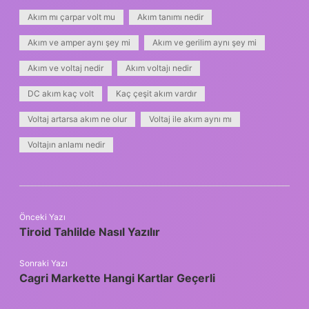
Akım mı çarpar volt mu
Akım tanımı nedir
Akım ve amper aynı şey mi
Akım ve gerilim aynı şey mi
Akım ve voltaj nedir
Akım voltajı nedir
DC akım kaç volt
Kaç çeşit akım vardır
Voltaj artarsa akım ne olur
Voltaj ile akım aynı mı
Voltajın anlamı nedir
Önceki Yazı
Tiroid Tahlilde Nasıl Yazılır
Sonraki Yazı
Cagri Markette Hangi Kartlar Geçerli