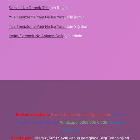
Semitik Ne Demek Tdk
için
Reşat
Yüz Temizleme Yağı Ne Işe Yarar
için
admin
Yüz Temizleme Yağı Ne Işe Yarar
için
Yiğithan
Imdat Eylemek Ne Anlama Gelir
için
admin
Reklam ve İletişim:
E-mail:
backlinkpaneli@gmail.com
Teams:
forumhizmeti@gmail.com
Whatsapp: 0262 606 0 726
Telegram:
@karabul
Yasal Uyarı:
Sitemiz, 5651 Sayılı Kanun gereğince Bilgi Teknolojileri