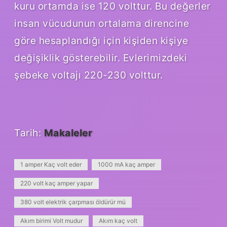
kuru ortamda ise 120 volttur. Bu değerler
insan vücudunun ortalama direncine
göre hesaplandığı için kişiden kişiye
değişiklik gösterebilir. Evlerimizdeki
şebeke voltajı 220-230 volttur.
Tarih:
Makaleler
1 amper Kaç volt eder
1000 mA kaç amper
220 volt kaç amper yapar
380 volt elektrik çarpması öldürür mü
Akım birimi Volt mudur
Akım kaç volt