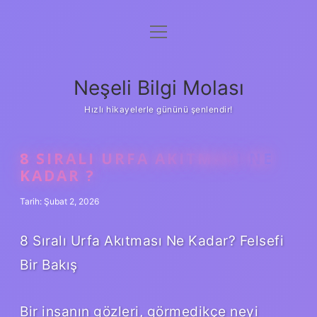
menüyü
Anasayfa
aç
Gizlilik Politikası
Neşeli Bilgi Molası
Yasal Uyarı
Hızlı hikayelerle gününü şenlendir!
Hakkımızda
8 SIRALI URFA AKITMASI NE
KADAR ?
Tarih: Şubat 2, 2026
8 Sıralı Urfa Akıtması Ne Kadar? Felsefi
Bir Bakış
Bir insanın gözleri, görmedikçe neyi