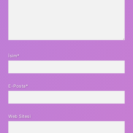
İsim*
E-Posta*
Web Sitesi