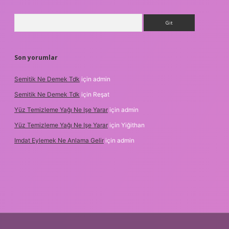
Arama
Son yorumlar
Semitik Ne Demek Tdk
için
admin
Semitik Ne Demek Tdk
için
Reşat
Yüz Temizleme Yağı Ne Işe Yarar
için
admin
Yüz Temizleme Yağı Ne Işe Yarar
için
Yiğithan
Imdat Eylemek Ne Anlama Gelir
için
admin
bet giriş