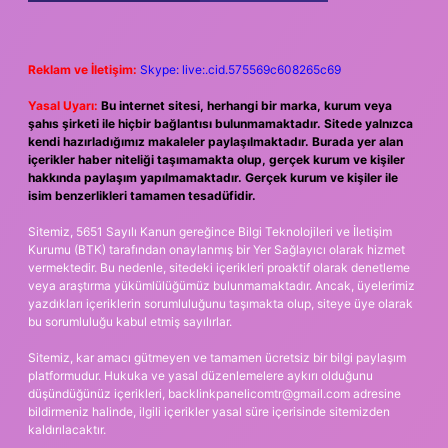
Reklam ve İletişim:
Skype: live:.cid.575569c608265c69
Yasal Uyarı:
Bu internet sitesi, herhangi bir marka, kurum veya
şahıs şirketi ile hiçbir bağlantısı bulunmamaktadır. Sitede yalnızca
kendi hazırladığımız makaleler paylaşılmaktadır. Burada yer alan
içerikler haber niteliği taşımamakta olup, gerçek kurum ve kişiler
hakkında paylaşım yapılmamaktadır. Gerçek kurum ve kişiler ile
isim benzerlikleri tamamen tesadüfidir.
Sitemiz, 5651 Sayılı Kanun gereğince Bilgi Teknolojileri ve İletişim
Kurumu (BTK) tarafından onaylanmış bir Yer Sağlayıcı olarak hizmet
vermektedir. Bu nedenle, sitedeki içerikleri proaktif olarak denetleme
veya araştırma yükümlülüğümüz bulunmamaktadır. Ancak, üyelerimiz
yazdıkları içeriklerin sorumluluğunu taşımakta olup, siteye üye olarak
bu sorumluluğu kabul etmiş sayılırlar.
Sitemiz, kar amacı gütmeyen ve tamamen ücretsiz bir bilgi paylaşım
platformudur. Hukuka ve yasal düzenlemelere aykırı olduğunu
düşündüğünüz içerikleri,
backlinkpanelicomtr@gmail.com
adresine
bildirmeniz halinde, ilgili içerikler yasal süre içerisinde sitemizden
kaldırılacaktır.