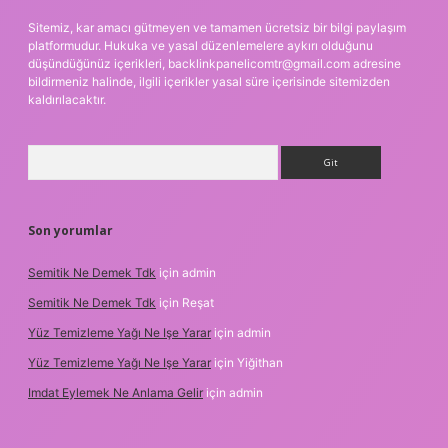
Sitemiz, kar amacı gütmeyen ve tamamen ücretsiz bir bilgi paylaşım
platformudur. Hukuka ve yasal düzenlemelere aykırı olduğunu
düşündüğünüz içerikleri,
backlinkpanelicomtr@gmail.com
adresine
bildirmeniz halinde, ilgili içerikler yasal süre içerisinde sitemizden
kaldırılacaktır.
Arama
Son yorumlar
Semitik Ne Demek Tdk
için
admin
Semitik Ne Demek Tdk
için
Reşat
Yüz Temizleme Yağı Ne Işe Yarar
için
admin
Yüz Temizleme Yağı Ne Işe Yarar
için
Yiğithan
Imdat Eylemek Ne Anlama Gelir
için
admin