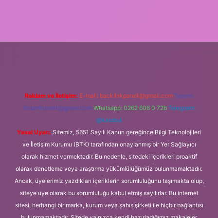
bet giriş
Reklam ve İletişim:
E-mail:
backlinkpaneli@gmail.com
Teams:
forumhizmeti@gmail.com
Whatsapp: 0262 606 0 726
Telegram:
@karabul
Yasal Uyarı:
Sitemiz, 5651 Sayılı Kanun gereğince Bilgi Teknolojileri
ve İletişim Kurumu (BTK) tarafından onaylanmış bir Yer Sağlayıcı
olarak hizmet vermektedir. Bu nedenle, sitedeki içerikleri proaktif
olarak denetleme veya araştırma yükümlülüğümüz bulunmamaktadır.
Ancak, üyelerimiz yazdıkları içeriklerin sorumluluğunu taşımakta olup,
siteye üye olarak bu sorumluluğu kabul etmiş sayılırlar. Bu internet
sitesi, herhangi bir marka, kurum veya şahıs şirketi ile hiçbir bağlantısı
bulunmamaktadır. Sitede yalnızca kendi hazırladığımız makaleler