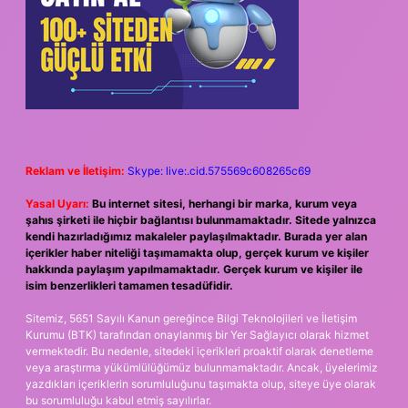
Reklam ve İletişim:
Skype: live:.cid.575569c608265c69
Yasal Uyarı:
Bu internet sitesi, herhangi bir marka, kurum veya
şahıs şirketi ile hiçbir bağlantısı bulunmamaktadır. Sitede yalnızca
kendi hazırladığımız makaleler paylaşılmaktadır. Burada yer alan
içerikler haber niteliği taşımamakta olup, gerçek kurum ve kişiler
hakkında paylaşım yapılmamaktadır. Gerçek kurum ve kişiler ile
isim benzerlikleri tamamen tesadüfidir.
Sitemiz, 5651 Sayılı Kanun gereğince Bilgi Teknolojileri ve İletişim
Kurumu (BTK) tarafından onaylanmış bir Yer Sağlayıcı olarak hizmet
vermektedir. Bu nedenle, sitedeki içerikleri proaktif olarak denetleme
veya araştırma yükümlülüğümüz bulunmamaktadır. Ancak, üyelerimiz
yazdıkları içeriklerin sorumluluğunu taşımakta olup, siteye üye olarak
bu sorumluluğu kabul etmiş sayılırlar.