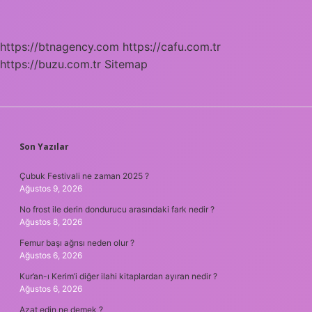
https://btnagency.com
https://cafu.com.tr
https://buzu.com.tr
Sitemap
SIDEBAR
Son Yazılar
Çubuk Festivali ne zaman 2025 ?
Ağustos 9, 2026
No frost ile derin dondurucu arasındaki fark nedir ?
Ağustos 8, 2026
Femur başı ağrısı neden olur ?
Ağustos 6, 2026
Kur’an-ı Kerim’i diğer ilahi kitaplardan ayıran nedir ?
Ağustos 6, 2026
Azat edin ne demek ?