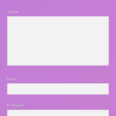
Yorum
İsim*
E-Posta*