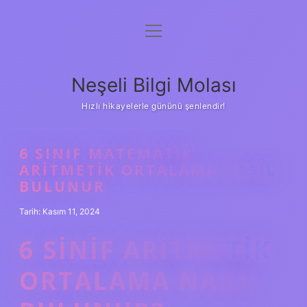
menüyü
Anasayfa
aç
Gizlilik Politikası
Neşeli Bilgi Molası
Yasal Uyarı
Hızlı hikayelerle gününü şenlendir!
Hakkımızda
6 SINIF MATEMATIK
ARITMETIK ORTALAMA NASIL
BULUNUR
Tarih: Kasım 11, 2024
6 SINIF ARITMETIK
ORTALAMA NASIL