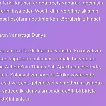
n farklı katmanlarında geçiş yaparak, geçmişin
erini inşa eder. Woolf, dilin ve bilinç akışının
msal bağlarını betimlerken köprülerin zihinsel
atın Yansıttığı Dünya
e sınıfsal farklılıkları da yansıtır. Kolonyalizm,
nden köprülerin anlamını aramak, bu yapıları
a Achebe’nin Things Fall Apart adlı eserinde,
ndir. Kolonyalizm sonrası Afrika köylerinde
, eski ve yeni, geleneksel ve modern arasındaki
n sadece iki dünya arasında değil, birbiriyle
tiğini anlatır.