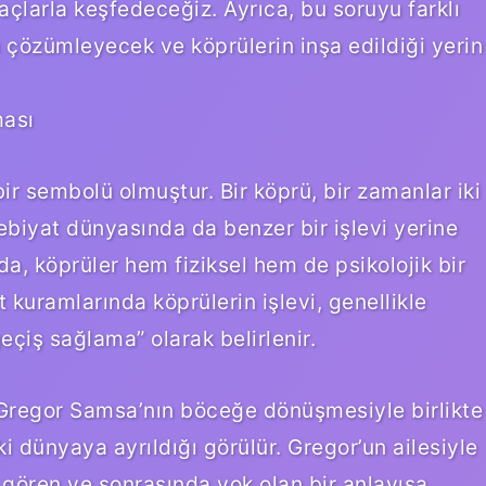
araçlarla keşfedeceğiz. Ayrıca, bu soruyu farklı
 çözümleyecek ve köprülerin inşa edildiği yerin
ması
ir sembolü olmuştur. Bir köprü, bir zamanlar iki
biyat dünyasında da benzer bir işlevi yerine
nda, köprüler hem fiziksel hem de psikolojik bir
 kuramlarında köprülerin işlevi, genellikle
eçiş sağlama” olarak belirlenir.
 Gregor Samsa’nın böceğe dönüşmesiyle birlikte
 dünyaya ayrıldığı görülür. Gregor’un ailesiyle
ev gören ve sonrasında yok olan bir anlayışa