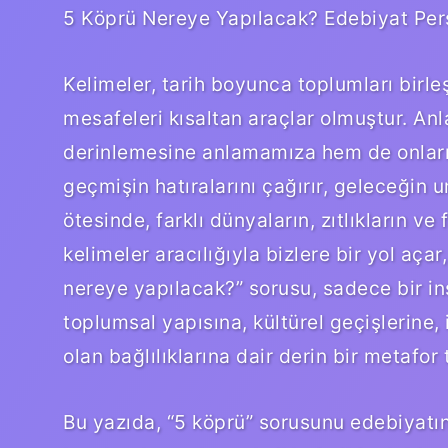
5 Köprü Nereye Yapılacak? Edebiyat Pers
Kelimeler, tarih boyunca toplumları birle
mesafeleri kısaltan araçlar olmuştur. Anl
derinlemesine anlamamıza hem de onları 
geçmişin hatıralarını çağırır, geleceğin um
ötesinde, farklı dünyaların, zıtlıkların ve
kelimeler aracılığıyla bizlere bir yol açar
nereye yapılacak?” sorusu, sadece bir inşa
toplumsal yapısına, kültürel geçişlerine, 
olan bağlılıklarına dair derin bir metafor t
Bu yazıda, “5 köprü” sorusunu edebiyatın 