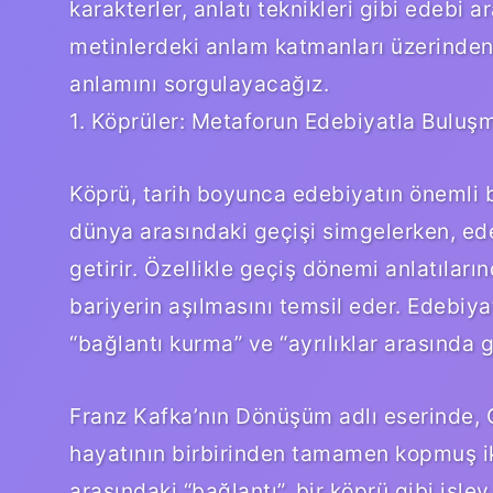
karakterler, anlatı teknikleri gibi edebi 
metinlerdeki anlam katmanları üzerinden
anlamını sorgulayacağız.
1. Köprüler: Metaforun Edebiyatla Buluş
Köprü, tarih boyunca edebiyatın önemli b
dünya arasındaki geçişi simgelerken, ede
getirir. Özellikle geçiş dönemi anlatıları
bariyerin aşılmasını temsil eder. Edebiyat
“bağlantı kurma” ve “ayrılıklar arasında g
Franz Kafka’nın Dönüşüm adlı eserinde,
hayatının birbirinden tamamen kopmuş iki
arasındaki “bağlantı”, bir köprü gibi işl