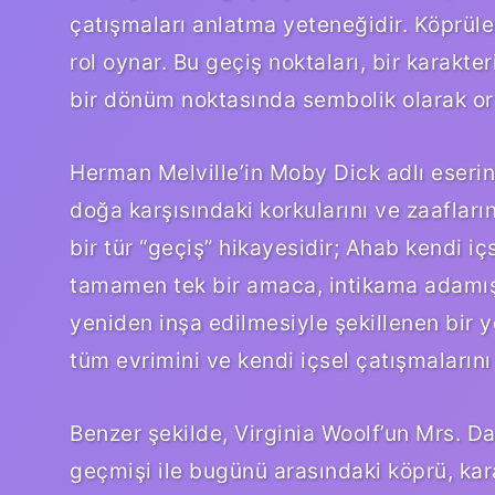
çatışmaları anlatma yeteneğidir. Köprüler
rol oynar. Bu geçiş noktaları, bir karakt
bir dönüm noktasında sembolik olarak or
Herman Melville’in Moby Dick adlı eserin
doğa karşısındaki korkularını ve zaafların
bir tür “geçiş” hikayesidir; Ahab kendi i
tamamen tek bir amaca, intikama adamıştı
yeniden inşa edilmesiyle şekillenen bir y
tüm evrimini ve kendi içsel çatışmalarını
Benzer şekilde, Virginia Woolf’un Mrs. D
geçmişi ile bugünü arasındaki köprü, kara