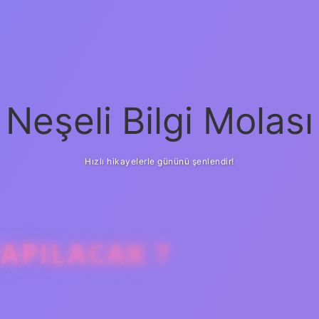
Neşeli Bilgi Molası
Hızlı hikayelerle gününü şenlendir!
APILACAK ?