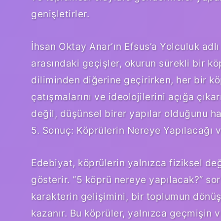
genişletirler.
İhsan Oktay Anar’ın Efsus’a Yolculuk adl
arasındaki geçişler, okurun sürekli bir k
diliminden diğerine geçirirken, her bir kö
çatışmalarını ve ideolojilerini açığa çıkar
değil, düşünsel birer yapılar olduğunu hat
5. Sonuç: Köprülerin Nereye Yapılacağı 
Edebiyat, köprülerin yalnızca fiziksel değ
gösterir. “5 köprü nereye yapılacak?” sor
karakterin gelişimini, bir toplumun dönü
kazanır. Bu köprüler, yalnızca geçmişin v