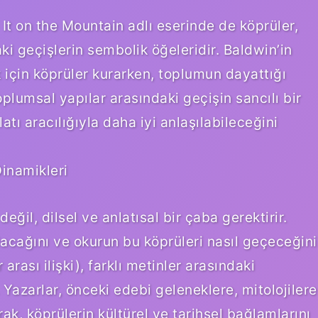
It on the Mountain adlı eserinde de köprüler,
aki geçişlerin sembolik öğeleridir. Baldwin’in
k için köprüler kurarken, toplumun dayattığı
oplumsal yapılar arasındaki geçişin sancılı bir
tı aracılığıyla daha iyi anlaşılabileceğini
Dinamikleri
eğil, dilsel ve anlatısal bir çaba gerektirir.
ulacağını ve okurun bu köprüleri nasıl geçeceğini
 arası ilişki), farklı metinler arasındaki
 Yazarlar, önceki edebi geleneklere, mitolojilere
k, köprülerin kültürel ve tarihsel bağlamlarını