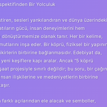
pektifinden Bir Yolculuk
ştiren, sesleri yankılandıran ve dünya üzerindek
atıların gücü, insan deneyimlerini hem
dönüştürmemize olanak tanır. Her bir kelime,
utlarını inşa eder. Bir köprü, fiziksel bir yapını
 fikirlerin birbirine bağlanmasıdır. Edebiyat da,
, yeni keşiflere kapı aralar. Ancak “5 köprü
at projesiyle sınırlı değildir; bu soru, bir çağın
insan ilişkilerine ve medeniyetlerin birbirine
aşır.
farklı açılarından ele alacak ve semboller,