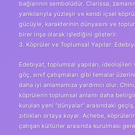
bağlarının sembolüdür. Clarissa, zamanı
yankılarıyla yüzleşir ve kendi içsel köprül
gücüyle, karakterinin dünyasını ve toplu
birer inşa olarak işlediğini gösterir.
3. Köprüler ve Toplumsal Yapılar: Edebiy
Edebiyat, toplumsal yapıları, ideolojileri v
göç, sınıf çatışmaları gibi temalar üzeri
daha iyi anlamamıza yardımcı olur. Chinu
köprülerin toplumsal anlamı daha belirgi
kurulan yeni “dünyalar” arasındaki geçiş
zıtlıkları ortaya koyar. Achebe, köprüleri
çatışan kültürler arasında kurulması gerek