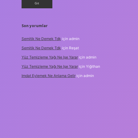
Son yorumlar
Semitik Ne Demek Tdk
için
admin
Semitik Ne Demek Tdk
için
Reşat
Yüz Temizleme Yağı Ne Işe Yarar
için
admin
Yüz Temizleme Yağı Ne Işe Yarar
için
Yiğithan
Imdat Eylemek Ne Anlama Gelir
için
admin