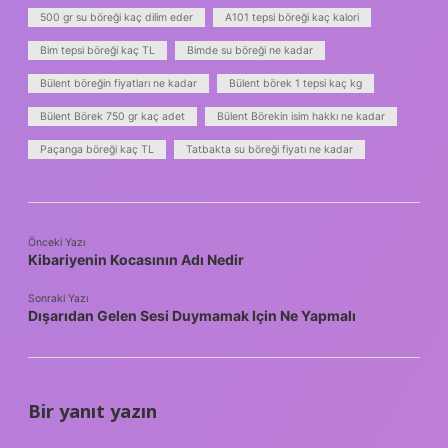
500 gr su böreği kaç dilim eder
A101 tepsi böreği kaç kalori
Bim tepsi böreği kaç TL
Bimde su böreği ne kadar
Bülent böreğin fiyatları ne kadar
Bülent börek 1 tepsi kaç kg
Bülent Börek 750 gr kaç adet
Bülent Börekin isim hakkı ne kadar
Paçanga böreği kaç TL
Tatbakta su böreği fiyatı ne kadar
Önceki Yazı
Kibariyenin Kocasının Adı Nedir
Sonraki Yazı
Dışarıdan Gelen Sesi Duymamak Için Ne Yapmalı
Bir yanıt yazın