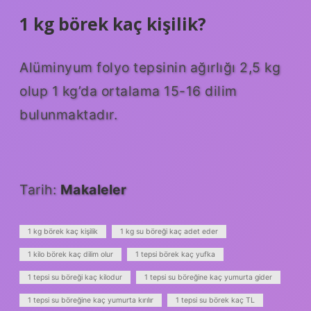
1 kg börek kaç kişilik?
Alüminyum folyo tepsinin ağırlığı 2,5 kg
olup 1 kg’da ortalama 15-16 dilim
bulunmaktadır.
Tarih:
Makaleler
1 kg börek kaç kişilik
1 kg su böreği kaç adet eder
1 kilo börek kaç dilim olur
1 tepsi börek kaç yufka
1 tepsi su böreği kaç kilodur
1 tepsi su böreğine kaç yumurta gider
1 tepsi su böreğine kaç yumurta kırılır
1 tepsi su börek kaç TL