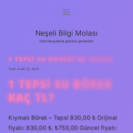
menüyü
Anasayfa
aç
Gizlilik Politikası
Neşeli Bilgi Molası
Yasal Uyarı
Hızlı hikayelerle gününü şenlendir!
Hakkımızda
1 TEPSI SU BÖREĞI NE KADAR
Tarih: Aralık 22, 2024
1 TEPSI SU BÖREK
KAÇ TL?
Kıymalı Börek – Tepsi 830,00 ₺ Orijinal
fiyatı: 830,00 ₺. ₺750,00 Güncel fiyatı: