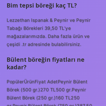
Bim tepsi böreği kaç TL?
Lezzethan Ispanak & Peynir ve Peynir
Tabağı Börekleri 39,50 TL’ye
mağazalarımızda. Daha fazla ürün ve
çeşidi .tr adresinde bulabilirsiniz.
Bülent böreğin fiyatları ne
kadar?
PopülerÜrünFiyat AdetPeynir Bülent
Börek (500 gr.)270 TL500 gr.Peynir
Bülent Börek (250 gr.)160 TL250
gr.Peynir Bülent Börek (750 gr.)387,50