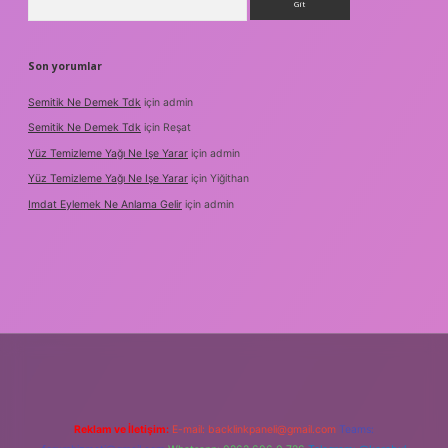
Son yorumlar
Semitik Ne Demek Tdk
için
admin
Semitik Ne Demek Tdk
için
Reşat
Yüz Temizleme Yağı Ne Işe Yarar
için
admin
Yüz Temizleme Yağı Ne Işe Yarar
için
Yiğithan
Imdat Eylemek Ne Anlama Gelir
için
admin
Reklam ve İletişim:
E-mail:
backlinkpaneli@gmail.com
Teams: