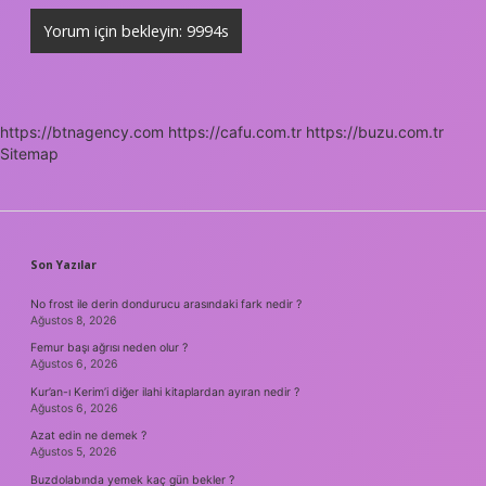
https://btnagency.com
https://cafu.com.tr
https://buzu.com.tr
Sitemap
SIDEBAR
Son Yazılar
No frost ile derin dondurucu arasındaki fark nedir ?
Ağustos 8, 2026
Femur başı ağrısı neden olur ?
Ağustos 6, 2026
Kur’an-ı Kerim’i diğer ilahi kitaplardan ayıran nedir ?
Ağustos 6, 2026
Azat edin ne demek ?
Ağustos 5, 2026
Buzdolabında yemek kaç gün bekler ?