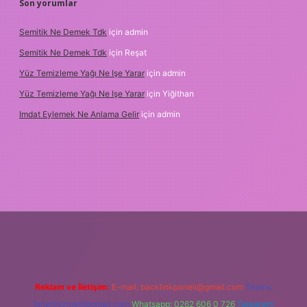
Son yorumlar
Semitik Ne Demek Tdk
için
admin
Semitik Ne Demek Tdk
için
Reşat
Yüz Temizleme Yağı Ne Işe Yarar
için
admin
Yüz Temizleme Yağı Ne Işe Yarar
için
Yiğithan
Imdat Eylemek Ne Anlama Gelir
için
admin
ilbet giriş
Reklam ve İletişim:
E-mail:
backlinkpaneli@gmail.com
Teams:
forumhizmeti@gmail.com
Whatsapp: 0262 606 0 726
Telegram: