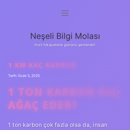
menüyü
Anasayfa
aç
Gizlilik Politikası
Neşeli Bilgi Molası
Yasal Uyarı
Hızlı hikayelerle gününü şenlendir!
Hakkımızda
1 KW KAÇ KARBON
Tarih: Ocak 5, 2025
1 TON KARBON KAÇ
AĞAÇ EDER?
1 ton karbon çok fazla olsa da, insan