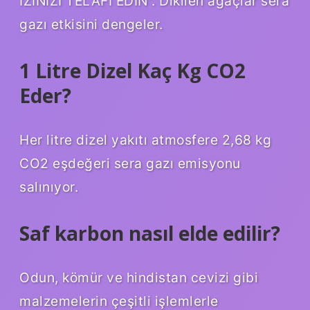
İZİNİZİ TELAFİ EDİN”. Dikilen ağaçlar sera
gazı etkisini dengeler.
1 Litre Dizel Kaç Kg CO2
Eder?
Her litre dizel yakıtı atmosfere 2,68 kg
CO2 eşdeğeri sera gazı emisyonu
salınıyor.
Saf karbon nasıl elde edilir?
Odun, kömür ve hindistan cevizi gibi
malzemelerin çeşitli işlemlerle