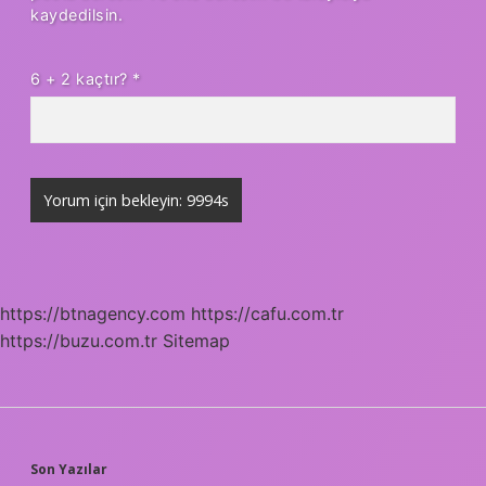
kaydedilsin.
6 + 2 kaçtır?
*
https://btnagency.com
https://cafu.com.tr
https://buzu.com.tr
Sitemap
SIDEBAR
Son Yazılar