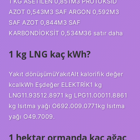
1 KG ASETİLEN 0,851M3 PROTOKSİD
AZOT 0,543M3 SAF ARGON 0,592M3
SAF AZOT 0,844M3 SAF
KARBONDİOKSİT 0,534M36 satır daha
1 kg LNG kaç kWh?
Yakıt dönüşümüYakıtAlt kalorifik değer
kcalkWh Eşdeğer ELEKTRİK1 kg
LNG11.93512.8971 kg LPG11.00011.8861
kg Isıtma yağı O692.009.0771kg Isıtma
yağı O49.7009.
1 hektar ormanda kaç ağaç