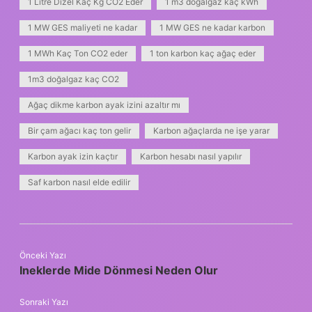
1 Litre Dizel Kaç Kg CO2 Eder
1 m3 doğalgaz kaç kWh
1 MW GES maliyeti ne kadar
1 MW GES ne kadar karbon
1 MWh Kaç Ton CO2 eder
1 ton karbon kaç ağaç eder
1m3 doğalgaz kaç CO2
Ağaç dikme karbon ayak izini azaltır mı
Bir çam ağacı kaç ton gelir
Karbon ağaçlarda ne işe yarar
Karbon ayak izin kaçtır
Karbon hesabı nasıl yapılır
Saf karbon nasıl elde edilir
Önceki Yazı
Ineklerde Mide Dönmesi Neden Olur
Sonraki Yazı