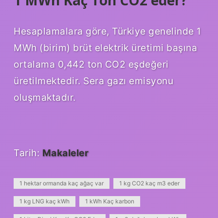
1 MWh Kaç Ton CO2 eder?
Hesaplamalara göre, Türkiye genelinde 1
MWh (birim) brüt elektrik üretimi başına
ortalama 0,442 ton CO2 eşdeğeri
üretilmektedir. Sera gazı emisyonu
oluşmaktadır.
Tarih:
Makaleler
1 hektar ormanda kaç ağaç var
1 kg CO2 kaç m3 eder
1 kg LNG kaç kWh
1 kWh Kaç karbon