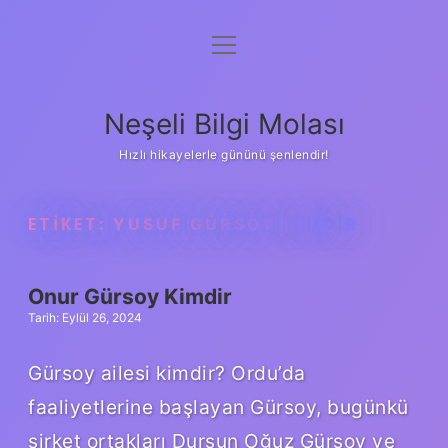
menüyü
Anasayfa
aç
Gizlilik Politikası
Neşeli Bilgi Molası
Yasal Uyarı
Hızlı hikayelerle gününü şenlendir!
Hakkımızda
ETIKET:
YUSUF GÜRSOY KIMDIR
Onur Gürsoy Kimdir
Tarih: Eylül 26, 2024
Gürsoy ailesi kimdir? Ordu’da
faaliyetlerine başlayan Gürsoy, bugünkü
şirket ortakları Dursun Oğuz Gürsoy ve