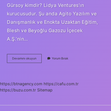
Gürsoy kimdir? Lidya Ventures’ın
kurucusudur. Şu anda Agito Yazılım ve
Danışmanlık ve Enokta Uzaktan Eğitim,
Blesh ve Beyoğlu Gazozu İçecek
A.Ş.’nin…
Onur
Devamını okuyun
Yorum Bırak
Gürsoy
Kimdir
https://btnagency.com
https://cafu.com.tr
https://buzu.com.tr
Sitemap