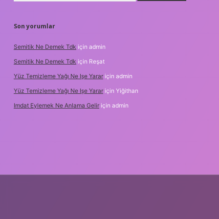
Son yorumlar
Semitik Ne Demek Tdk
için
admin
Semitik Ne Demek Tdk
için
Reşat
Yüz Temizleme Yağı Ne Işe Yarar
için
admin
Yüz Temizleme Yağı Ne Işe Yarar
için
Yiğithan
Imdat Eylemek Ne Anlama Gelir
için
admin
ilbet giriş