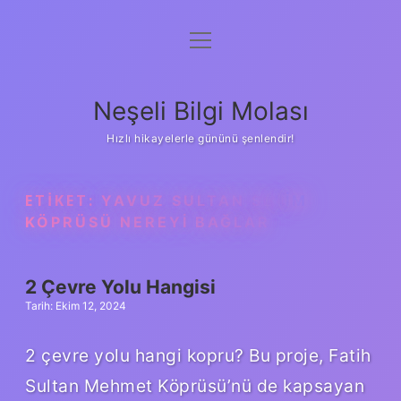
menüyü
Anasayfa
aç
Gizlilik Politikası
Neşeli Bilgi Molası
Yasal Uyarı
Hızlı hikayelerle gününü şenlendir!
Hakkımızda
ETIKET:
YAVUZ SULTAN SELIM
KÖPRÜSÜ NEREYI BAĞLAR
2 Çevre Yolu Hangisi
Tarih: Ekim 12, 2024
2 çevre yolu hangi kopru? Bu proje, Fatih
Sultan Mehmet Köprüsü’nü de kapsayan