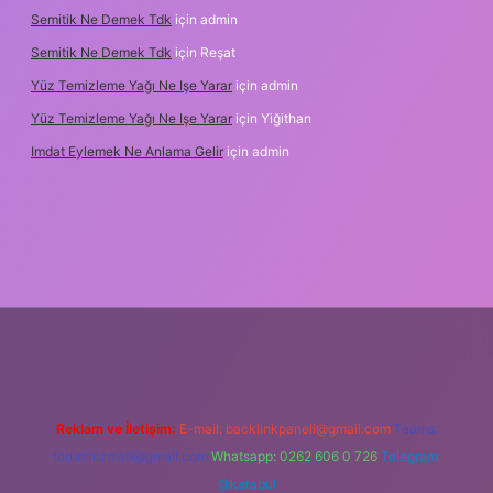
Semitik Ne Demek Tdk
için
admin
Semitik Ne Demek Tdk
için
Reşat
Yüz Temizleme Yağı Ne Işe Yarar
için
admin
Yüz Temizleme Yağı Ne Işe Yarar
için
Yiğithan
Imdat Eylemek Ne Anlama Gelir
için
admin
iriş
Reklam ve İletişim:
E-mail:
backlinkpaneli@gmail.com
Teams:
forumhizmeti@gmail.com
Whatsapp: 0262 606 0 726
Telegram:
@karabul