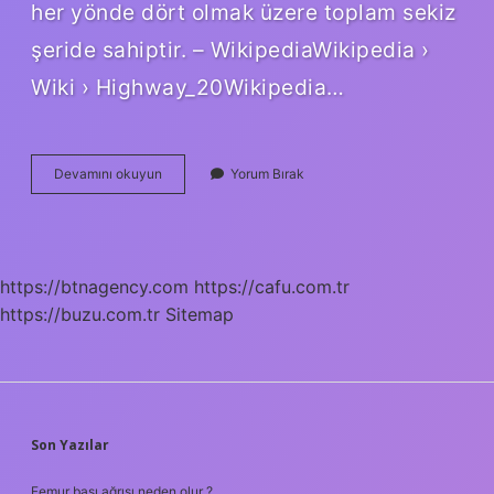
her yönde dört olmak üzere toplam sekiz
şeride sahiptir. – WikipediaWikipedia ›
Wiki › Highway_20Wikipedia…
2
Devamını okuyun
Yorum Bırak
Çevre
Yolu
Hangisi
https://btnagency.com
https://cafu.com.tr
https://buzu.com.tr
Sitemap
SIDEBAR
Son Yazılar
Femur başı ağrısı neden olur ?