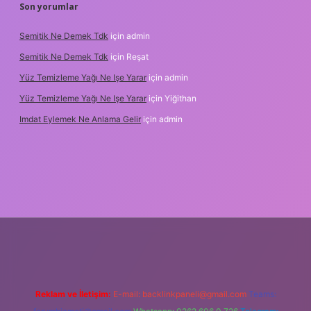
Son yorumlar
Semitik Ne Demek Tdk
için
admin
Semitik Ne Demek Tdk
için
Reşat
Yüz Temizleme Yağı Ne Işe Yarar
için
admin
Yüz Temizleme Yağı Ne Işe Yarar
için
Yiğithan
Imdat Eylemek Ne Anlama Gelir
için
admin
ilbet giriş
Reklam ve İletişim:
E-mail:
backlinkpaneli@gmail.com
Teams: