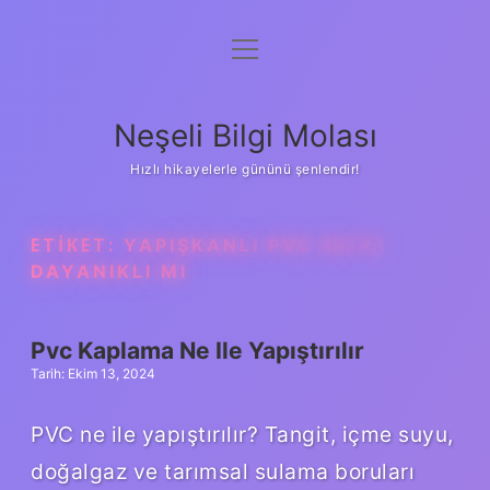
menüyü
Anasayfa
aç
Gizlilik Politikası
Neşeli Bilgi Molası
Yasal Uyarı
Hızlı hikayelerle gününü şenlendir!
Hakkımızda
ETIKET:
YAPIŞKANLI PVC SUYA
DAYANIKLI MI
Pvc Kaplama Ne Ile Yapıştırılır
Tarih: Ekim 13, 2024
PVC ne ile yapıştırılır? Tangit, içme suyu,
doğalgaz ve tarımsal sulama boruları