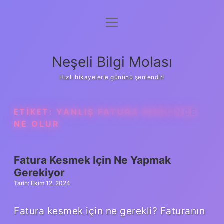
menüyü
Anasayfa
aç
Gizlilik Politikası
Neşeli Bilgi Molası
Yasal Uyarı
Hızlı hikayelerle gününü şenlendir!
Hakkımızda
ETIKET:
YANLIŞ FATURA KESILINCE
NE OLUR
Fatura Kesmek Için Ne Yapmak
Gerekiyor
Tarih: Ekim 12, 2024
Fatura kesmek için ne gerekli? Faturanın