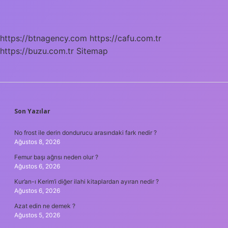
Için
Ne
Yapmak
Gerekiyor
https://btnagency.com
https://cafu.com.tr
https://buzu.com.tr
Sitemap
SIDEBAR
Son Yazılar
No frost ile derin dondurucu arasındaki fark nedir ?
Ağustos 8, 2026
Femur başı ağrısı neden olur ?
Ağustos 6, 2026
Kur’an-ı Kerim’i diğer ilahi kitaplardan ayıran nedir ?
Ağustos 6, 2026
Azat edin ne demek ?
Ağustos 5, 2026