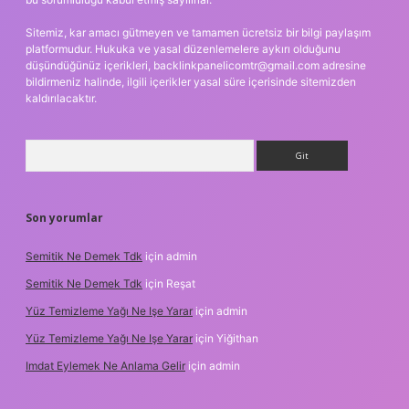
Sitemiz, kar amacı gütmeyen ve tamamen ücretsiz bir bilgi paylaşım
platformudur. Hukuka ve yasal düzenlemelere aykırı olduğunu
düşündüğünüz içerikleri,
backlinkpanelicomtr@gmail.com
adresine
bildirmeniz halinde, ilgili içerikler yasal süre içerisinde sitemizden
kaldırılacaktır.
Arama
Son yorumlar
Semitik Ne Demek Tdk
için
admin
Semitik Ne Demek Tdk
için
Reşat
Yüz Temizleme Yağı Ne Işe Yarar
için
admin
Yüz Temizleme Yağı Ne Işe Yarar
için
Yiğithan
Imdat Eylemek Ne Anlama Gelir
için
admin