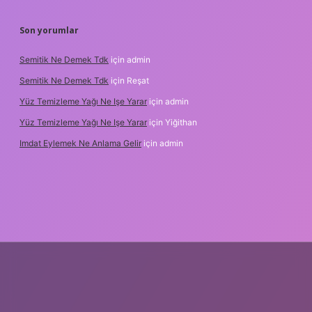
Son yorumlar
Semitik Ne Demek Tdk
için
admin
Semitik Ne Demek Tdk
için
Reşat
Yüz Temizleme Yağı Ne Işe Yarar
için
admin
Yüz Temizleme Yağı Ne Işe Yarar
için
Yiğithan
Imdat Eylemek Ne Anlama Gelir
için
admin
ilbet giriş