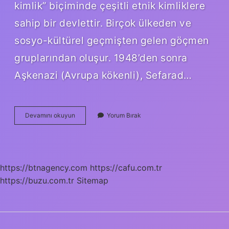
kimlik” biçiminde çeşitli etnik kimliklere
sahip bir devlettir. Birçok ülkeden ve
sosyo-kültürel geçmişten gelen göçmen
gruplarından oluşur. 1948’den sonra
Aşkenazi (Avrupa kökenli), Sefarad…
İSrail
Devamını okuyun
Yorum Bırak
Hangi
Soydan
Geliyo
https://btnagency.com
https://cafu.com.tr
https://buzu.com.tr
Sitemap