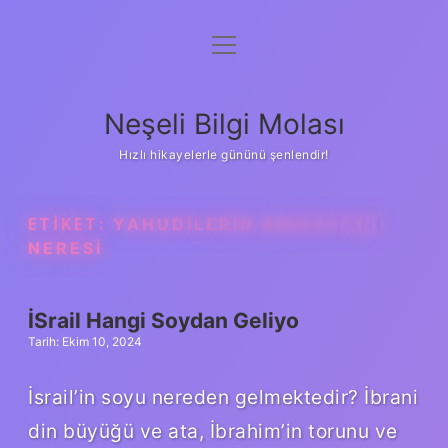
menüyü
Anasayfa
aç
Gizlilik Politikası
Neşeli Bilgi Molası
Yasal Uyarı
Hızlı hikayelerle gününü şenlendir!
Hakkımızda
ETIKET:
YAHUDILERIN ANAVATANI
NERESI
İSrail Hangi Soydan Geliyo
Tarih: Ekim 10, 2024
İsrail’in soyu nereden gelmektedir? İbrani
din büyüğü ve ata, İbrahim’in torunu ve