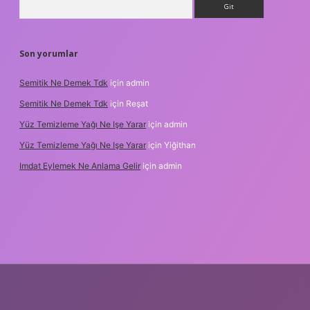
Son yorumlar
Semitik Ne Demek Tdk
için
admin
Semitik Ne Demek Tdk
için
Reşat
Yüz Temizleme Yağı Ne Işe Yarar
için
admin
Yüz Temizleme Yağı Ne Işe Yarar
için
Yiğithan
Imdat Eylemek Ne Anlama Gelir
için
admin
bet giriş