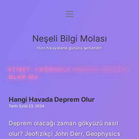
menüyü
Anasayfa
aç
Gizlilik Politikası
Neşeli Bilgi Molası
Yasal Uyarı
Hızlı hikayelerle gününü şenlendir!
Hakkımızda
ETIKET:
YAĞMURLU HAVADA DEPREM
OLUR MU
Hangi Havada Deprem Olur
Tarih: Eylül 23, 2024
Deprem olacağı zaman gökyüzü nasıl
olur? Jeofizikçi John Derr, Geophysics