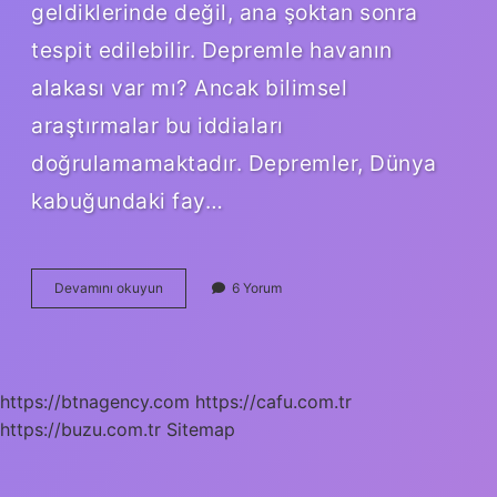
geldiklerinde değil, ana şoktan sonra
tespit edilebilir. Depremle havanın
alakası var mı? Ancak bilimsel
araştırmalar bu iddiaları
doğrulamamaktadır. Depremler, Dünya
kabuğundaki fay…
Hangi
Devamını okuyun
6 Yorum
Havada
Deprem
Olur
https://btnagency.com
https://cafu.com.tr
https://buzu.com.tr
Sitemap