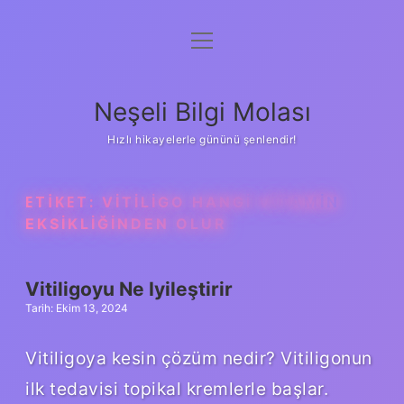
menüyü
Anasayfa
aç
Gizlilik Politikası
Neşeli Bilgi Molası
Yasal Uyarı
Hızlı hikayelerle gününü şenlendir!
Hakkımızda
ETIKET:
VITILIGO HANGI VITAMIN
EKSIKLIĞINDEN OLUR
Vitiligoyu Ne Iyileştirir
Tarih: Ekim 13, 2024
Vitiligoya kesin çözüm nedir? Vitiligonun
ilk tedavisi topikal kremlerle başlar.