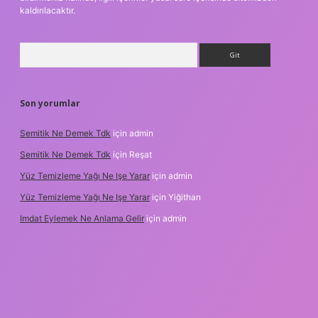
kaldırılacaktır.
Arama
Son yorumlar
Semitik Ne Demek Tdk
için
admin
Semitik Ne Demek Tdk
için
Reşat
Yüz Temizleme Yağı Ne Işe Yarar
için
admin
Yüz Temizleme Yağı Ne Işe Yarar
için
Yiğithan
Imdat Eylemek Ne Anlama Gelir
için
admin