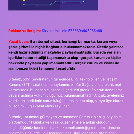
Reklam ve İletişim:
Skype: live:.cid.575569c608265c69
Yasal Uyarı:
Bu internet sitesi, herhangi bir marka, kurum veya
şahıs şirketi ile hiçbir bağlantısı bulunmamaktadır. Sitede yalnızca
kendi hazırladığımız makaleler paylaşılmaktadır. Burada yer alan
içerikler haber niteliği taşımamakta olup, gerçek kurum ve kişiler
hakkında paylaşım yapılmamaktadır. Gerçek kurum ve kişiler ile
isim benzerlikleri tamamen tesadüfidir.
Sitemiz, 5651 Sayılı Kanun gereğince Bilgi Teknolojileri ve İletişim
Kurumu (BTK) tarafından onaylanmış bir Yer Sağlayıcı olarak hizmet
vermektedir. Bu nedenle, sitedeki içerikleri proaktif olarak denetleme
veya araştırma yükümlülüğümüz bulunmamaktadır. Ancak, üyelerimiz
yazdıkları içeriklerin sorumluluğunu taşımakta olup, siteye üye olarak
bu sorumluluğu kabul etmiş sayılırlar.
Sitemiz, kar amacı gütmeyen ve tamamen ücretsiz bir bilgi paylaşım
platformudur. Hukuka ve yasal düzenlemelere aykırı olduğunu
düşündüğünüz içerikleri,
backlinkpanelicomtr@gmail.com
adresine
bildirmeniz halinde, ilgili içerikler yasal süre içerisinde sitemizden