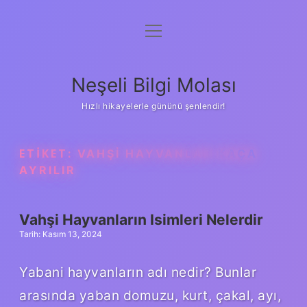
menüyü
Anasayfa
aç
Gizlilik Politikası
Neşeli Bilgi Molası
Yasal Uyarı
Hızlı hikayelerle gününü şenlendir!
Hakkımızda
ETIKET:
VAHŞI HAYVANLAR KAÇA
AYRILIR
Vahşi Hayvanların Isimleri Nelerdir
Tarih: Kasım 13, 2024
Yabani hayvanların adı nedir? Bunlar
arasında yaban domuzu, kurt, çakal, ayı,