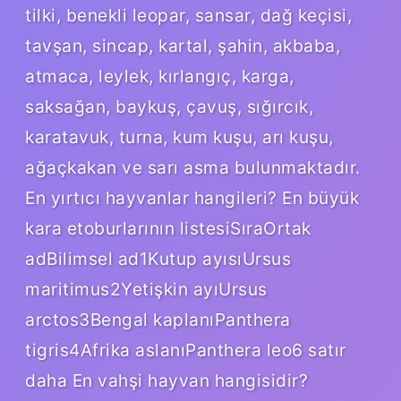
tilki, benekli leopar, sansar, dağ keçisi,
tavşan, sincap, kartal, şahin, akbaba,
atmaca, leylek, kırlangıç, karga,
saksağan, baykuş, çavuş, sığırcık,
karatavuk, turna, kum kuşu, arı kuşu,
ağaçkakan ve sarı asma bulunmaktadır.
En yırtıcı hayvanlar hangileri? En büyük
kara etoburlarının listesiSıraOrtak
adBilimsel ad1Kutup ayısıUrsus
maritimus2Yetişkin ayıUrsus
arctos3Bengal kaplanıPanthera
tigris4Afrika aslanıPanthera leo6 satır
daha En vahşi hayvan hangisidir?