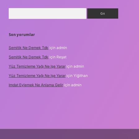
Arama
Son yorumlar
Semitik Ne Demek Tdk
için
admin
Semitik Ne Demek Tdk
için
Reşat
Yüz Temizleme Yağı Ne Işe Yarar
için
admin
Yüz Temizleme Yağı Ne Işe Yarar
için
Yiğithan
Imdat Eylemek Ne Anlama Gelir
için
admin
ş