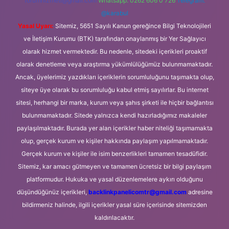
forumhizmeti@gmail.com
Whatsapp: 0262 606 0 726
Telegram:
@karabul
Yasal Uyarı:
Sitemiz, 5651 Sayılı Kanun gereğince Bilgi Teknolojileri
ve İletişim Kurumu (BTK) tarafından onaylanmış bir Yer Sağlayıcı
olarak hizmet vermektedir. Bu nedenle, sitedeki içerikleri proaktif
olarak denetleme veya araştırma yükümlülüğümüz bulunmamaktadır.
Ancak, üyelerimiz yazdıkları içeriklerin sorumluluğunu taşımakta olup,
siteye üye olarak bu sorumluluğu kabul etmiş sayılırlar. Bu internet
sitesi, herhangi bir marka, kurum veya şahıs şirketi ile hiçbir bağlantısı
bulunmamaktadır. Sitede yalnızca kendi hazırladığımız makaleler
paylaşılmaktadır. Burada yer alan içerikler haber niteliği taşımamakta
olup, gerçek kurum ve kişiler hakkında paylaşım yapılmamaktadır.
Gerçek kurum ve kişiler ile isim benzerlikleri tamamen tesadüfidir.
Sitemiz, kar amacı gütmeyen ve tamamen ücretsiz bir bilgi paylaşım
platformudur. Hukuka ve yasal düzenlemelere aykırı olduğunu
düşündüğünüz içerikleri,
backlinkpanelicomtr@gmail.com
adresine
bildirmeniz halinde, ilgili içerikler yasal süre içerisinde sitemizden
kaldırılacaktır.