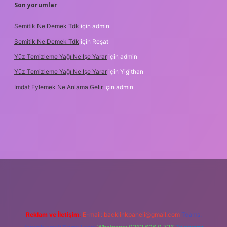
Son yorumlar
Semitik Ne Demek Tdk
için
admin
Semitik Ne Demek Tdk
için
Reşat
Yüz Temizleme Yağı Ne Işe Yarar
için
admin
Yüz Temizleme Yağı Ne Işe Yarar
için
Yiğithan
Imdat Eylemek Ne Anlama Gelir
için
admin
lbet giriş
Reklam ve İletişim:
E-mail:
backlinkpaneli@gmail.com
Teams: