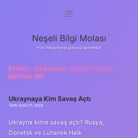
menüyü
Anasayfa
aç
Gizlilik Politikası
Neşeli Bilgi Molası
Yasal Uyarı
Hızlı hikayelerle gününü şenlendir!
Hakkımızda
ETIKET:
UKRAYNA TURIST KABUL
EDIYOR MU
Ukraynaya Kim Savaş Açtı
Tarih: Eylül 21, 2024
Ukrayna kime savaş açtı? Rusya,
Donetsk ve Luhansk Halk