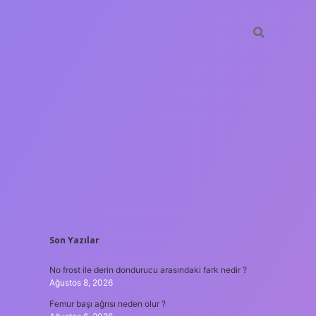
SIDEBAR
Son Yazılar
ilbet giriş
No frost ile derin dondurucu arasındaki fark nedir ?
Ağustos 8, 2026
Femur başı ağrısı neden olur ?