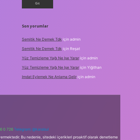
Son yorumlar
Semitik Ne Demek Tdk
için
admin
Semitik Ne Demek Tdk
için
Reşat
Yüz Temizleme Yağı Ne Işe Yarar
için
admin
Yüz Temizleme Yağı Ne Işe Yarar
için
Yiğithan
Imdat Eylemek Ne Anlama Gelir
için
admin
6 0 726
Telegram: @karabul
ermektedir. Bu nedenle, sitedeki içerikleri proaktif olarak denetleme