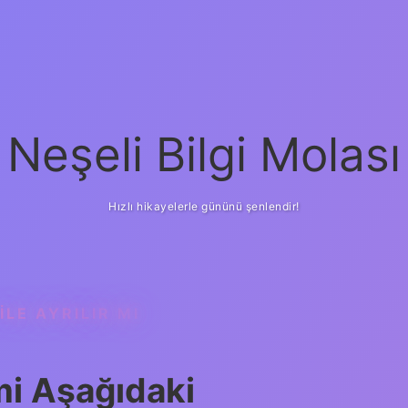
Neşeli Bilgi Molası
Hızlı hikayelerle gününü şenlendir!
LE AYRILIR MI
mi Aşağıdaki