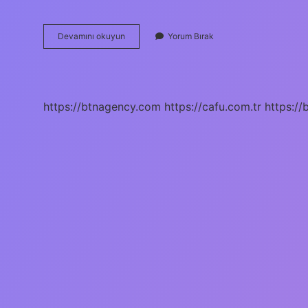
Buharlaştırma
Devamını okuyun
Yorum Bırak
Yöntemi
Aşağıdaki
Karışımlardan
Hangisinde
Uygulanır
https://btnagency.com
https://cafu.com.tr
https://