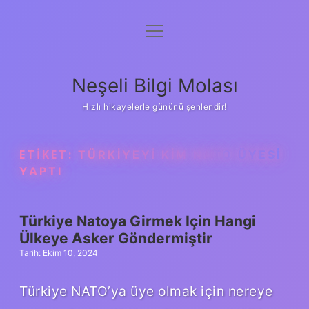
menüyü
Anasayfa
aç
Gizlilik Politikası
Neşeli Bilgi Molası
Yasal Uyarı
Hızlı hikayelerle gününü şenlendir!
Hakkımızda
ETIKET:
TÜRKIYEYI KIM NATO ÜYESI
YAPTI
Türkiye Natoya Girmek Için Hangi
Ülkeye Asker Göndermiştir
Tarih: Ekim 10, 2024
Türkiye NATO’ya üye olmak için nereye