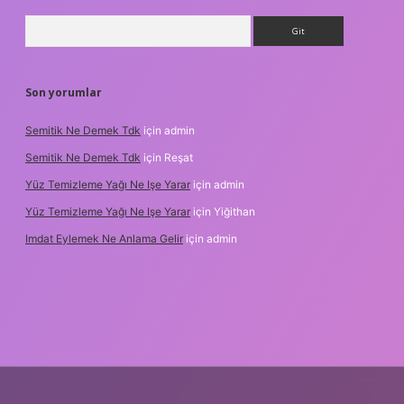
Arama
Son yorumlar
Semitik Ne Demek Tdk
için
admin
Semitik Ne Demek Tdk
için
Reşat
Yüz Temizleme Yağı Ne Işe Yarar
için
admin
Yüz Temizleme Yağı Ne Işe Yarar
için
Yiğithan
Imdat Eylemek Ne Anlama Gelir
için
admin
iş