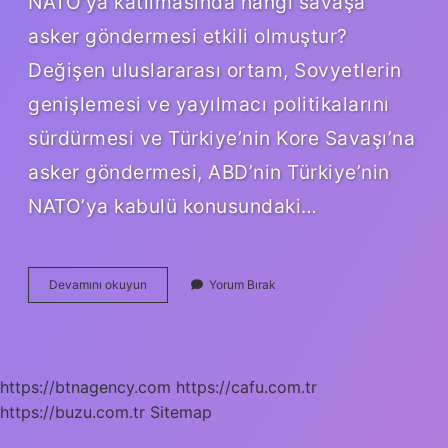
NATO’ya katılmasında hangi savaşa
asker göndermesi etkili olmuştur?
Değişen uluslararası ortam, Sovyetlerin
genişlemesi ve yayılmacı politikalarını
sürdürmesi ve Türkiye’nin Kore Savaşı’na
asker göndermesi, ABD’nin Türkiye’nin
NATO’ya kabulü konusundaki…
Türkiye
Devamını okuyun
Yorum Bırak
Natoya
Girmek
Için
Hangi
Ülkeye
https://btnagency.com
https://cafu.com.tr
Asker
https://buzu.com.tr
Göndermiştir
Sitemap