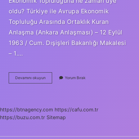
Ekonomik Topluluğuna ne zaman üye
oldu? Türkiye ile Avrupa Ekonomik
Topluluğu Arasında Ortaklık Kuran
Anlaşma (Ankara Anlaşması) – 12 Eylül
1963 / Cum. Dışişleri Bakanlığı Makalesi
– 1.…
Türkiye
Devamını okuyun
Yorum Bırak
Abye
Tam
Üyelik
Başvurusunu
Ne
https://btnagency.com
https://cafu.com.tr
Zaman
https://buzu.com.tr
Yaptı
Sitemap