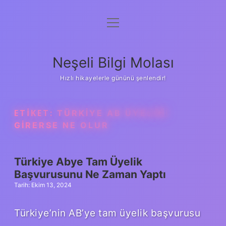
menüyü
Anasayfa
aç
Gizlilik Politikası
Neşeli Bilgi Molası
Yasal Uyarı
Hızlı hikayelerle gününü şenlendir!
Hakkımızda
ETIKET:
TÜRKIYE AB ÜYELIĞI
GIRERSE NE OLUR
Türkiye Abye Tam Üyelik
Başvurusunu Ne Zaman Yaptı
Tarih: Ekim 13, 2024
Türkiye’nin AB’ye tam üyelik başvurusu