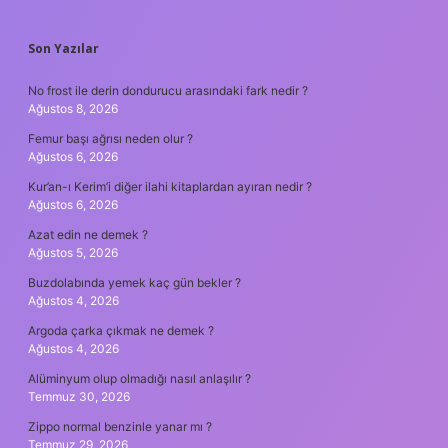
SIDEBAR
Son Yazılar
No frost ile derin dondurucu arasındaki fark nedir ?
Ağustos 8, 2026
Femur başı ağrısı neden olur ?
Ağustos 6, 2026
Kur’an-ı Kerim’i diğer ilahi kitaplardan ayıran nedir ?
Ağustos 6, 2026
Azat edin ne demek ?
Ağustos 5, 2026
Buzdolabında yemek kaç gün bekler ?
Ağustos 4, 2026
Argoda çarka çıkmak ne demek ?
Ağustos 4, 2026
Alüminyum olup olmadığı nasıl anlaşılır ?
Temmuz 30, 2026
Zippo normal benzinle yanar mı ?
Temmuz 29, 2026