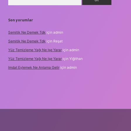
Son yorumlar
Semitik Ne Demek Tdk
için
admin
Semitik Ne Demek Tdk
için
Reşat
Yüz Temizleme Yağı Ne Işe Yarar
için
admin
Yüz Temizleme Yağı Ne Işe Yarar
için
Yiğithan
Imdat Eylemek Ne Anlama Gelir
için
admin
ilbet giriş