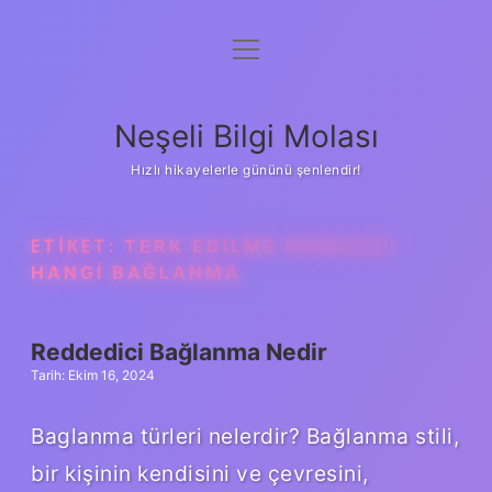
menüyü
Anasayfa
aç
Gizlilik Politikası
Neşeli Bilgi Molası
Yasal Uyarı
Hızlı hikayelerle gününü şenlendir!
Hakkımızda
ETIKET:
TERK EDILME KORKUSU
HANGI BAĞLANMA
Reddedici Bağlanma Nedir
Tarih: Ekim 16, 2024
Baglanma türleri nelerdir? Bağlanma stili,
bir kişinin kendisini ve çevresini,