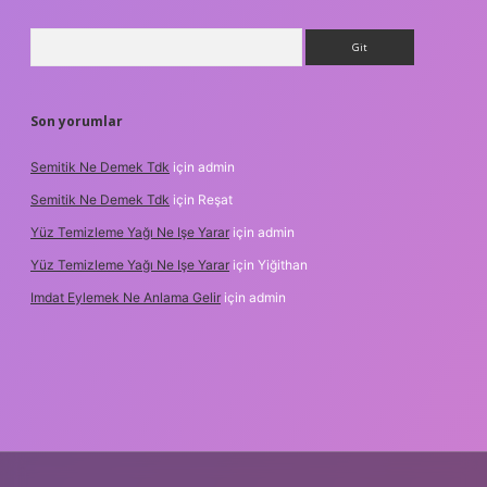
Arama
Son yorumlar
Semitik Ne Demek Tdk
için
admin
Semitik Ne Demek Tdk
için
Reşat
Yüz Temizleme Yağı Ne Işe Yarar
için
admin
Yüz Temizleme Yağı Ne Işe Yarar
için
Yiğithan
Imdat Eylemek Ne Anlama Gelir
için
admin
lbet giriş