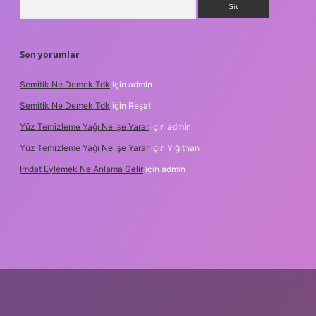
Son yorumlar
Semitik Ne Demek Tdk
için
admin
Semitik Ne Demek Tdk
için
Reşat
Yüz Temizleme Yağı Ne Işe Yarar
için
admin
Yüz Temizleme Yağı Ne Işe Yarar
için
Yiğithan
Imdat Eylemek Ne Anlama Gelir
için
admin
giriş