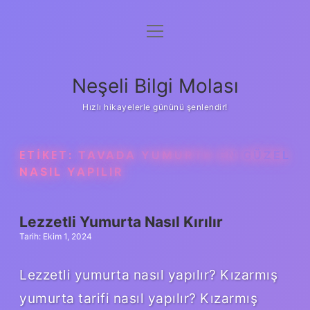
menüyü
Anasayfa
aç
Gizlilik Politikası
Neşeli Bilgi Molası
Yasal Uyarı
Hızlı hikayelerle gününü şenlendir!
Hakkımızda
ETIKET:
TAVADA YUMURTA EN GÜZEL
NASIL YAPILIR
Lezzetli Yumurta Nasıl Kırılır
Tarih: Ekim 1, 2024
Lezzetli yumurta nasıl yapılır? Kızarmış
yumurta tarifi nasıl yapılır? Kızarmış