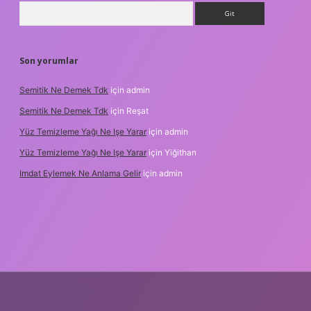
Arama
Son yorumlar
Semitik Ne Demek Tdk
için
admin
Semitik Ne Demek Tdk
için
Reşat
Yüz Temizleme Yağı Ne Işe Yarar
için
admin
Yüz Temizleme Yağı Ne Işe Yarar
için
Yiğithan
Imdat Eylemek Ne Anlama Gelir
için
admin
lbet giriş