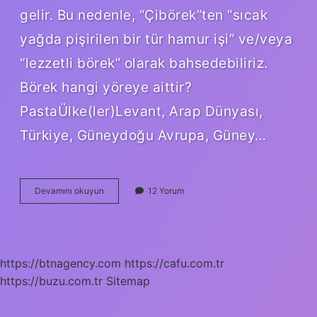
gelir. Bu nedenle, “Çibörek”ten “sıcak
yağda pişirilen bir tür hamur işi” ve/veya
“lezzetli börek” olarak bahsedebiliriz.
Börek hangi yöreye aittir?
PastaÜlke(ler)Levant, Arap Dünyası,
Türkiye, Güneydoğu Avrupa, Güney…
Çibörek
Devamını okuyun
12 Yorum
Hangi
Yöreye
Ait
https://btnagency.com
https://cafu.com.tr
https://buzu.com.tr
Sitemap