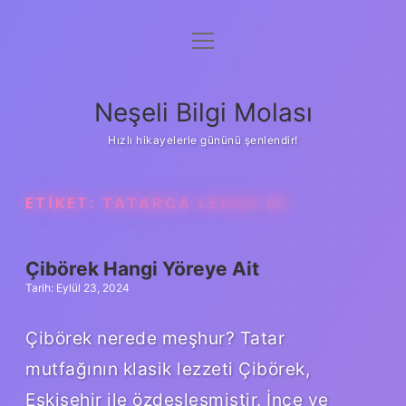
menüyü
Anasayfa
aç
Gizlilik Politikası
Neşeli Bilgi Molası
Yasal Uyarı
Hızlı hikayelerle gününü şenlendir!
Hakkımızda
ETIKET:
TATARCA LEHÇE MI
Çibörek Hangi Yöreye Ait
Tarih: Eylül 23, 2024
Çibörek nerede meşhur? Tatar
mutfağının klasik lezzeti Çibörek,
Eskişehir ile özdeşleşmiştir. İnce ve