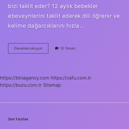
bizi taklit eder? 12 aylık bebekler
ebeveynlerini taklit ederek dili öğrenir ve
kelime dağarcıklarını hızla…
Taklit
Devamını okuyun
10 Yorum
Becerisi
Nedir
https://btnagency.com
https://cafu.com.tr
https://buzu.com.tr
Sitemap
SIDEBAR
Son Yazılar