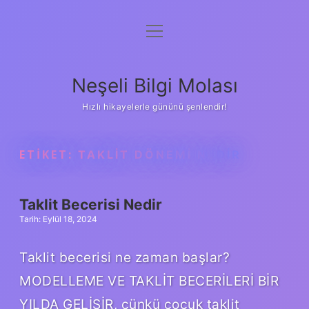
menüyü
Anasayfa
aç
Gizlilik Politikası
Neşeli Bilgi Molası
Yasal Uyarı
Hızlı hikayelerle gününü şenlendir!
Hakkımızda
ETIKET:
TAKLIT DÖNEMI NEDIR
Taklit Becerisi Nedir
Tarih: Eylül 18, 2024
Taklit becerisi ne zaman başlar?
MODELLEME VE TAKLİT BECERİLERİ BİR
YILDA GELİŞİR, çünkü çocuk taklit