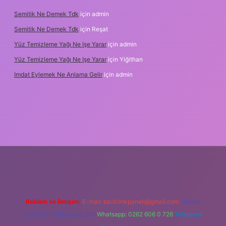
Semitik Ne Demek Tdk
için
admin
Semitik Ne Demek Tdk
için
Reşat
Yüz Temizleme Yağı Ne Işe Yarar
için
admin
Yüz Temizleme Yağı Ne Işe Yarar
için
Yiğithan
Imdat Eylemek Ne Anlama Gelir
için
admin
bet giriş
Reklam ve İletişim:
E-mail:
backlinkpaneli@gmail.com
Teams:
forumhizmeti@gmail.com
Whatsapp: 0262 606 0 726
Telegram: