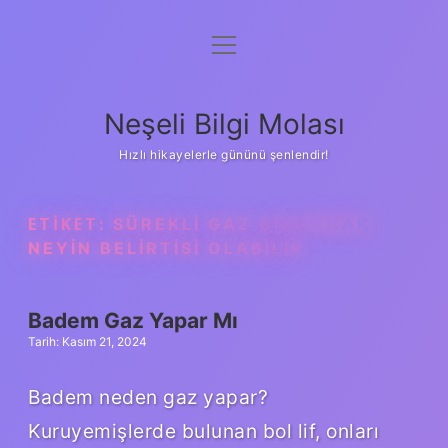
menüyü
Anasayfa
aç
Gizlilik Politikası
Neşeli Bilgi Molası
Yasal Uyarı
Hızlı hikayelerle gününü şenlendir!
Hakkımızda
ETIKET:
SÜREKLI GAZ ÇIKARMAK
NEYIN BELIRTISI OLABILIR
Badem Gaz Yapar Mı
Tarih: Kasım 21, 2024
Badem neden gaz yapar?
Kuruyemişlerde bulunan bol lif, onları