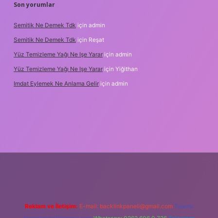
Son yorumlar
Semitik Ne Demek Tdk
için
admin
Semitik Ne Demek Tdk
için
Reşat
Yüz Temizleme Yağı Ne Işe Yarar
için
admin
Yüz Temizleme Yağı Ne Işe Yarar
için
Yiğithan
Imdat Eylemek Ne Anlama Gelir
için
admin
iş
Reklam ve İletişim:
E-mail:
backlinkpaneli@gmail.com
Teams: