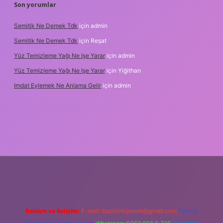
Son yorumlar
Semitik Ne Demek Tdk
için
admin
Semitik Ne Demek Tdk
için
Reşat
Yüz Temizleme Yağı Ne Işe Yarar
için
admin
Yüz Temizleme Yağı Ne Işe Yarar
için
Yiğithan
Imdat Eylemek Ne Anlama Gelir
için
admin
ilbet giriş
Reklam ve İletişim:
E-mail:
backlinkpaneli@gmail.com
Teams: