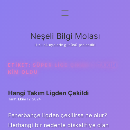
menüyü
Anasayfa
aç
Gizlilik Politikası
Neşeli Bilgi Molası
Yasal Uyarı
Hızlı hikayelerle gününü şenlendir!
Hakkımızda
ETIKET:
SÜPER LIGE ÇIKAN 3 TAKIM
KIM OLDU
Hangi Takım Ligden Çekildi
Tarih: Ekim 12, 2024
Fenerbahçe ligden çekilirse ne olur?
Herhangi bir nedenle diskalifiye olan