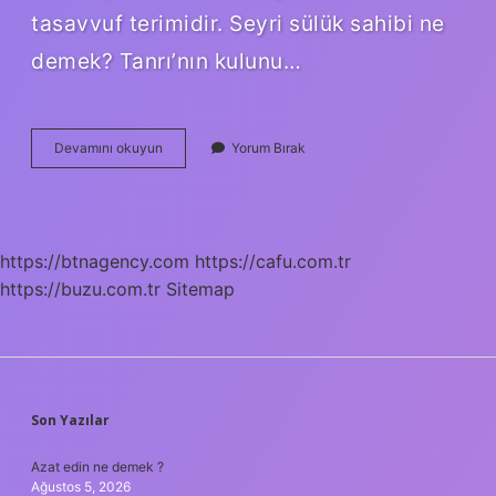
tasavvuf terimidir. Seyri sülük sahibi ne
demek? Tanrı’nın kulunu…
Seyri
Devamını okuyun
Yorum Bırak
Ruhani
Ne
Demek
https://btnagency.com
https://cafu.com.tr
https://buzu.com.tr
Sitemap
SIDEBAR
Son Yazılar
Azat edin ne demek ?
Ağustos 5, 2026