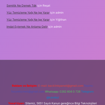
Semitik Ne Demek Tdk
için
Reşat
Yüz Temizleme Yağı Ne Işe Yarar
için
admin
Yüz Temizleme Yağı Ne Işe Yarar
için
Yiğithan
Imdat Eylemek Ne Anlama Gelir
için
admin
iş
Reklam ve İletişim:
E-mail:
backlinkpaneli@gmail.com
Teams:
forumhizmeti@gmail.com
Whatsapp: 0262 606 0 726
Telegram:
@karabul
Yasal Uyarı:
Sitemiz, 5651 Sayılı Kanun gereğince Bilgi Teknolojileri