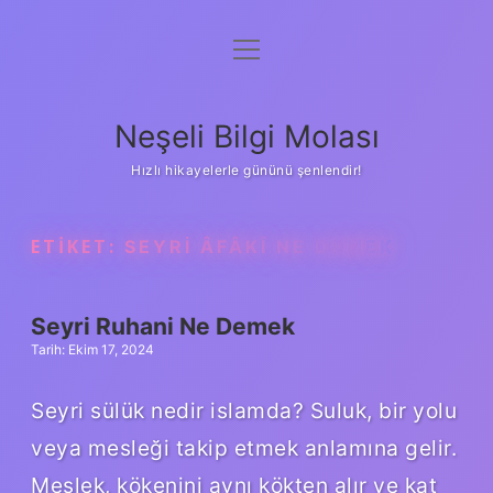
menüyü
Anasayfa
aç
Gizlilik Politikası
Neşeli Bilgi Molası
Yasal Uyarı
Hızlı hikayelerle gününü şenlendir!
Hakkımızda
ETIKET:
SEYRI ÂFÂKÎ NE DEMEK
Seyri Ruhani Ne Demek
Tarih: Ekim 17, 2024
Seyri sülük nedir islamda? Suluk, bir yolu
veya mesleği takip etmek anlamına gelir.
Meslek, kökenini aynı kökten alır ve kat