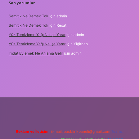
Son yorumlar
Semitik Ne Demek Tdk
için
admin
Semitik Ne Demek Tdk
için
Reşat
Yüz Temizleme Yağı Ne Işe Yarar
için
admin
Yüz Temizleme Yağı Ne Işe Yarar
için
Yiğithan
Imdat Eylemek Ne Anlama Gelir
için
admin
riş
Reklam ve İletişim:
E-mail:
backlinkpaneli@gmail.com
Teams: