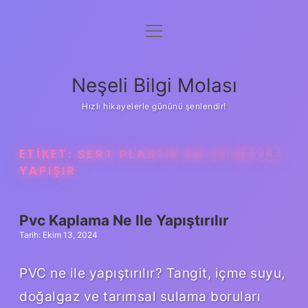
menüyü
Anasayfa
aç
Gizlilik Politikası
Neşeli Bilgi Molası
Yasal Uyarı
Hızlı hikayelerle gününü şenlendir!
Hakkımızda
ETIKET:
SERT PLASTIK EN IYI NEYLE
YAPIŞIR
Pvc Kaplama Ne Ile Yapıştırılır
Tarih: Ekim 13, 2024
PVC ne ile yapıştırılır? Tangit, içme suyu,
doğalgaz ve tarımsal sulama boruları