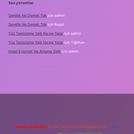
Son yorumlar
Semitik Ne Demek Tdk
için
admin
Semitik Ne Demek Tdk
için
Reşat
Yüz Temizleme Yağı Ne Işe Yarar
için
admin
Yüz Temizleme Yağı Ne Işe Yarar
için
Yiğithan
Imdat Eylemek Ne Anlama Gelir
için
admin
Reklam ve İletişim:
E-mail:
backlinkpaneli@gmail.com
Teams: