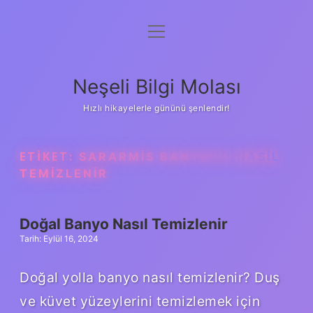
menüyü
Anasayfa
aç
Gizlilik Politikası
Neşeli Bilgi Molası
Yasal Uyarı
Hızlı hikayelerle gününü şenlendir!
Hakkımızda
ETIKET:
SARARMIS BANYOYU NASIL
TEMIZLENIR
Doğal Banyo Nasıl Temizlenir
Tarih: Eylül 16, 2024
Doğal yolla banyo nasıl temizlenir? Duş
ve küvet yüzeylerini temizlemek için