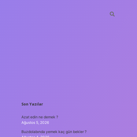
SIDEBAR
Son Yazılar
ilbet gir
Azat edin ne demek ?
Ağustos 5, 2026
Buzdolabında yemek kaç gün bekler ?