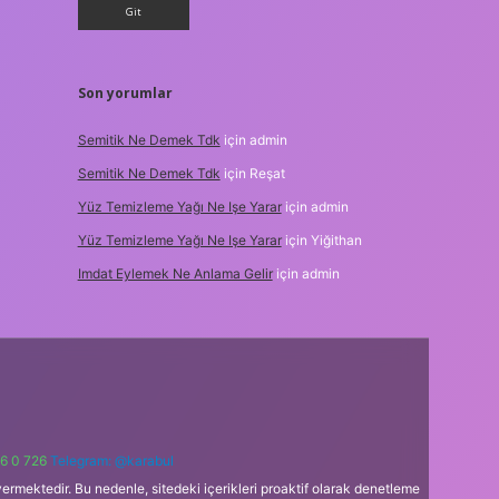
Son yorumlar
Semitik Ne Demek Tdk
için
admin
Semitik Ne Demek Tdk
için
Reşat
Yüz Temizleme Yağı Ne Işe Yarar
için
admin
Yüz Temizleme Yağı Ne Işe Yarar
için
Yiğithan
Imdat Eylemek Ne Anlama Gelir
için
admin
6 0 726
Telegram: @karabul
ermektedir. Bu nedenle, sitedeki içerikleri proaktif olarak denetleme