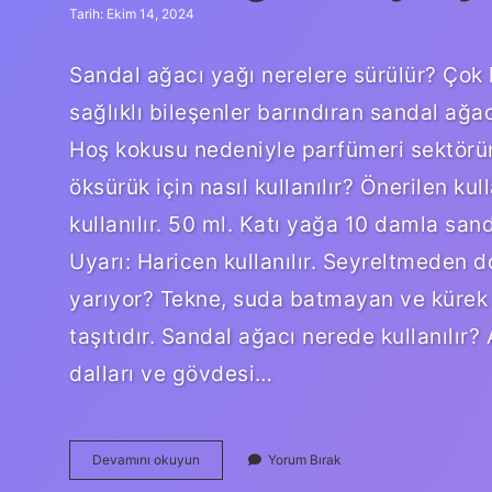
Tarih: Ekim 14, 2024
Sandal ağacı yağı nerelere sürülür? Çok 
sağlıklı bileşenler barındıran sandal ağacı
Hoş kokusu nedeniyle parfümeri sektöründ
öksürük için nasıl kullanılır? Önerilen ku
kullanılır. 50 ml. Katı yağa 10 damla sanda
Uyarı: Haricen kullanılır. Seyreltmeden 
yarıyor? Tekne, suda batmayan ve kürek gib
taşıtıdır. Sandal ağacı nerede kullanılır
dalları ve gövdesi…
Sandal
Devamını okuyun
Yorum Bırak
Ağacı