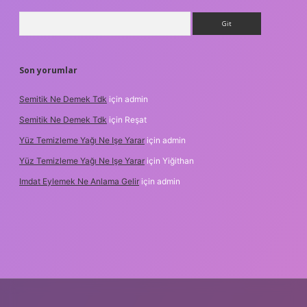
Arama
Son yorumlar
Semitik Ne Demek Tdk
için
admin
Semitik Ne Demek Tdk
için
Reşat
Yüz Temizleme Yağı Ne Işe Yarar
için
admin
Yüz Temizleme Yağı Ne Işe Yarar
için
Yiğithan
Imdat Eylemek Ne Anlama Gelir
için
admin
ilbet giriş