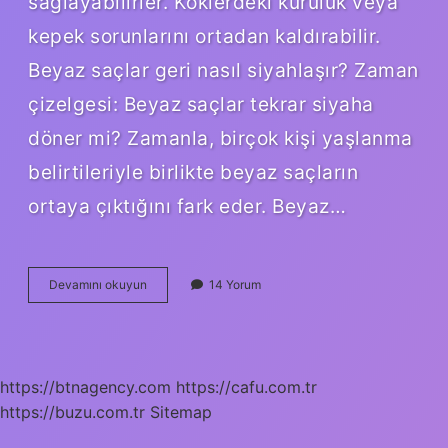
sağlayabilirler. Köklerdeki kuruluk veya
kepek sorunlarını ortadan kaldırabilir.
Beyaz saçlar geri nasıl siyahlaşır? Zaman
çizelgesi: Beyaz saçlar tekrar siyaha
döner mi? Zamanla, birçok kişi yaşlanma
belirtileriyle birlikte beyaz saçların
ortaya çıktığını fark eder. Beyaz…
Zeytinyağı
Devamını okuyun
14 Yorum
Saç
Beyazlamasına
Iyi
Gelir
Mi
https://btnagency.com
https://cafu.com.tr
https://buzu.com.tr
Sitemap