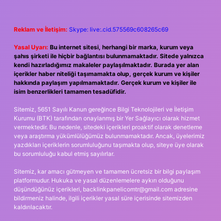
Reklam ve İletişim:
Skype: live:.cid.575569c608265c69
Yasal Uyarı:
Bu internet sitesi, herhangi bir marka, kurum veya
şahıs şirketi ile hiçbir bağlantısı bulunmamaktadır. Sitede yalnızca
kendi hazırladığımız makaleler paylaşılmaktadır. Burada yer alan
içerikler haber niteliği taşımamakta olup, gerçek kurum ve kişiler
hakkında paylaşım yapılmamaktadır. Gerçek kurum ve kişiler ile
isim benzerlikleri tamamen tesadüfidir.
Sitemiz, 5651 Sayılı Kanun gereğince Bilgi Teknolojileri ve İletişim
Kurumu (BTK) tarafından onaylanmış bir Yer Sağlayıcı olarak hizmet
vermektedir. Bu nedenle, sitedeki içerikleri proaktif olarak denetleme
veya araştırma yükümlülüğümüz bulunmamaktadır. Ancak, üyelerimiz
yazdıkları içeriklerin sorumluluğunu taşımakta olup, siteye üye olarak
bu sorumluluğu kabul etmiş sayılırlar.
Sitemiz, kar amacı gütmeyen ve tamamen ücretsiz bir bilgi paylaşım
platformudur. Hukuka ve yasal düzenlemelere aykırı olduğunu
düşündüğünüz içerikleri,
backlinkpanelicomtr@gmail.com
adresine
bildirmeniz halinde, ilgili içerikler yasal süre içerisinde sitemizden
kaldırılacaktır.