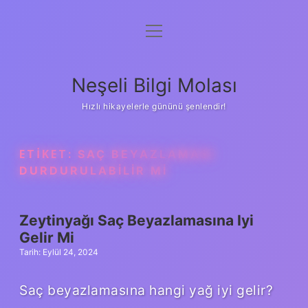
menüyü
Anasayfa
aç
Gizlilik Politikası
Neşeli Bilgi Molası
Yasal Uyarı
Hızlı hikayelerle gününü şenlendir!
Hakkımızda
ETIKET:
SAÇ BEYAZLAMASI
DURDURULABILIR MI
Zeytinyağı Saç Beyazlamasına Iyi
Gelir Mi
Tarih: Eylül 24, 2024
Saç beyazlamasına hangi yağ iyi gelir?