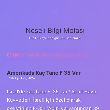
menüyü
Anasayfa
aç
Gizlilik Politikası
Neşeli Bilgi Molası
Yasal Uyarı
Hızlı hikayelerle gününü şenlendir!
Hakkımızda
ETIKET:
S400 F35 VURABILIR MI
Amerikada Kaç Tane F 35 Var
Tarih: Eylül 25, 2024
İsrail’de kaç tane F-35 var? İsrail Hava
Kuvvetleri: İsrail için özel olarak
geliştirilen F-35I “Adir” varyantından 39