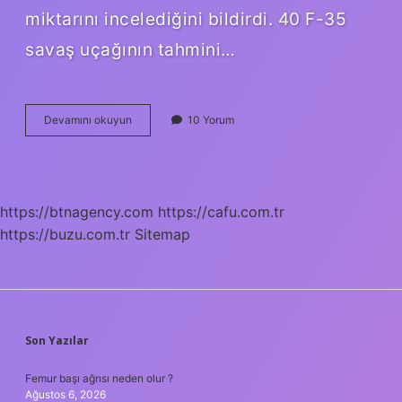
miktarını incelediğini bildirdi. 40 F-35
savaş uçağının tahmini…
Amerikada
Devamını okuyun
10 Yorum
Kaç
Tane
F
35
Var
https://btnagency.com
https://cafu.com.tr
https://buzu.com.tr
Sitemap
SIDEBAR
Son Yazılar
Femur başı ağrısı neden olur ?
Ağustos 6, 2026