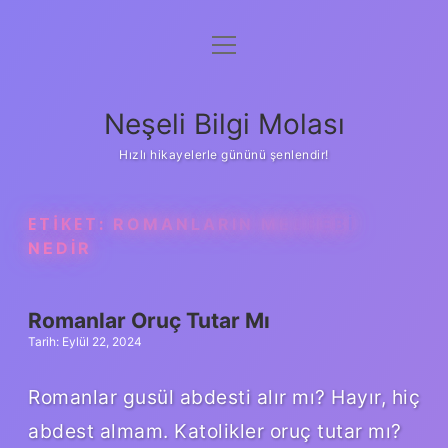
menüyü
Anasayfa
aç
Gizlilik Politikası
Neşeli Bilgi Molası
Yasal Uyarı
Hızlı hikayelerle gününü şenlendir!
Hakkımızda
ETIKET:
ROMANLARIN MEZHEBI
NEDIR
Romanlar Oruç Tutar Mı
Tarih: Eylül 22, 2024
Romanlar gusül abdesti alır mı? Hayır, hiç
abdest almam. Katolikler oruç tutar mı?