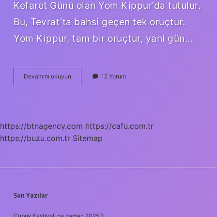
Kefaret Günü olan Yom Kippur’da tutulur.
Bu, Tevrat’ta bahsi geçen tek oruçtur.
Yom Kippur, tam bir oruçtur, yani gün…
Romanlar
Devamını okuyun
12 Yorum
Oruç
Tutar
Mı
https://btnagency.com
https://cafu.com.tr
https://buzu.com.tr
Sitemap
SIDEBAR
Son Yazılar
Çubuk Festivali ne zaman 2025 ?