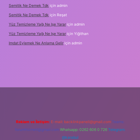
Semitik Ne Demek Tdk
için
admin
Semitik Ne Demek Tdk
için
Reşat
Yüz Temizleme Yağı Ne Işe Yarar
için
admin
Yüz Temizleme Yağı Ne Işe Yarar
için
Yiğithan
Imdat Eylemek Ne Anlama Gelir
için
admin
ş
Reklam ve İletişim:
E-mail:
backlinkpaneli@gmail.com
Teams:
forumhizmeti@gmail.com
Whatsapp: 0262 606 0 726
Telegram:
@karabul