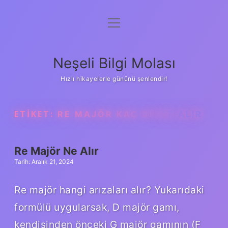
menüyü
Anasayfa
aç
Gizlilik Politikası
Neşeli Bilgi Molası
Yasal Uyarı
Hızlı hikayelerle gününü şenlendir!
Hakkımızda
ETIKET:
RE MAJÖR KAÇ DIYEZ ALIR
Re Majör Ne Alır
Tarih: Aralık 21, 2024
Re majör hangi arızaları alır? Yukarıdaki
formülü uygularsak, D majör gamı,
kendisinden önceki G majör gamının (F