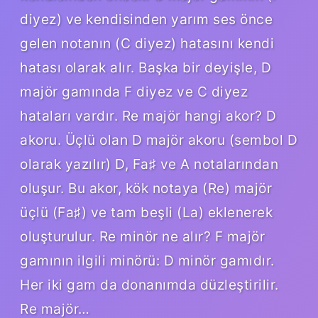
diyez) ve kendisinden yarım ses önce
gelen notanın (C diyez) hatasını kendi
hatası olarak alır. Başka bir deyişle, D
majör gamında F diyez ve C diyez
hataları vardır. Re majör hangi akor? D
akoru. Üçlü olan D majör akoru (sembol D
olarak yazılır) D, Fa♯ ve A notalarından
oluşur. Bu akor, kök notaya (Re) majör
üçlü (Fa♯) ve tam beşli (La) eklenerek
oluşturulur. Re minör ne alır? F majör
gamının ilgili minörü: D minör gamıdır.
Her iki gam da donanımda düzleştirilir.
Re majör…