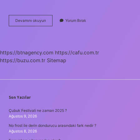
Re
Devamını okuyun
Yorum Bırak
Majör
Ne
Alır
https://btnagency.com
https://cafu.com.tr
https://buzu.com.tr
Sitemap
SIDEBAR
Son Yazılar
Çubuk Festivali ne zaman 2025 ?
Ağustos 9, 2026
No frost ile derin dondurucu arasındaki fark nedir ?
Ağustos 8, 2026