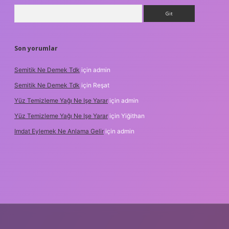
Arama
Son yorumlar
Semitik Ne Demek Tdk
için
admin
Semitik Ne Demek Tdk
için
Reşat
Yüz Temizleme Yağı Ne Işe Yarar
için
admin
Yüz Temizleme Yağı Ne Işe Yarar
için
Yiğithan
Imdat Eylemek Ne Anlama Gelir
için
admin
iş