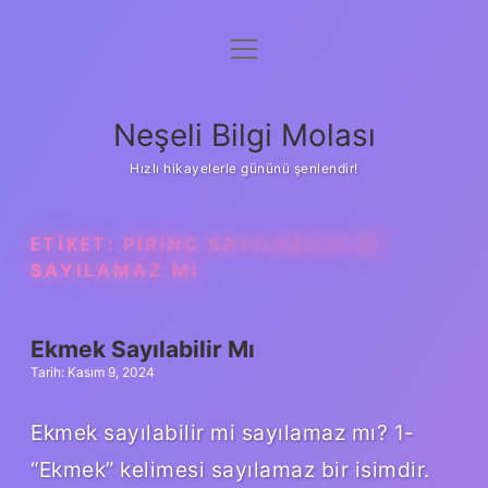
menüyü
Anasayfa
aç
Gizlilik Politikası
Neşeli Bilgi Molası
Yasal Uyarı
Hızlı hikayelerle gününü şenlendir!
Hakkımızda
ETIKET:
PIRINÇ SAYILABILIR MI
SAYILAMAZ MI
Ekmek Sayılabilir Mı
Tarih: Kasım 9, 2024
Ekmek sayılabilir mi sayılamaz mı? 1-
“Ekmek” kelimesi sayılamaz bir isimdir.