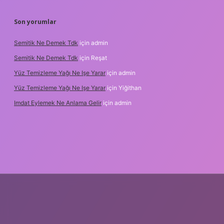
Son yorumlar
Semitik Ne Demek Tdk
için
admin
Semitik Ne Demek Tdk
için
Reşat
Yüz Temizleme Yağı Ne Işe Yarar
için
admin
Yüz Temizleme Yağı Ne Işe Yarar
için
Yiğithan
Imdat Eylemek Ne Anlama Gelir
için
admin
ilbet giriş