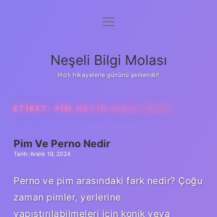
menüyü
Anasayfa
aç
Gizlilik Politikası
Neşeli Bilgi Molası
Yasal Uyarı
Hızlı hikayelerle gününü şenlendir!
Hakkımızda
ETIKET:
PIM NEYIN KISALTMASI
Pim Ve Perno Nedir
Tarih: Aralık 19, 2024
Perno ve pim arasındaki fark nedir? Çoğu
zaman pimler, yerlerine
yapıştırılabilmeleri için konik veya