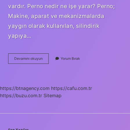
vardır. Perno nedir ne işe yarar? Perno;
Makine, aparat ve mekanizmalarda
yaygın olarak kullanılan, silindirik
yapıya…
Pim
Devamını okuyun
Yorum Bırak
Ve
Perno
Nedir
https://btnagency.com
https://cafu.com.tr
https://buzu.com.tr
Sitemap
Son Yazılar