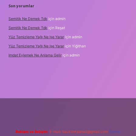
Son yorumlar
Semitik Ne Demek Tdk
için
admin
Semitik Ne Demek Tdk
için
Reşat
Yüz Temizleme Yağı Ne Işe Yarar
için
admin
Yüz Temizleme Yağı Ne Işe Yarar
için
Yiğithan
Imdat Eylemek Ne Anlama Gelir
için
admin
lbet giriş
Reklam ve İletişim:
E-mail:
backlinkpaneli@gmail.com
Teams: