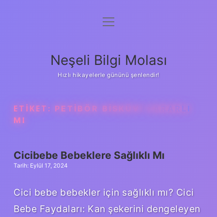
menüyü
Anasayfa
aç
Gizlilik Politikası
Neşeli Bilgi Molası
Yasal Uyarı
Hızlı hikayelerle gününü şenlendir!
Hakkımızda
ETIKET:
PETIBÖR BISKÜVI ZARARLI
MI
Cicibebe Bebeklere Sağlıklı Mı
Tarih: Eylül 17, 2024
Cici bebe bebekler için sağlıklı mı? Cici
Bebe Faydaları: Kan şekerini dengeleyen