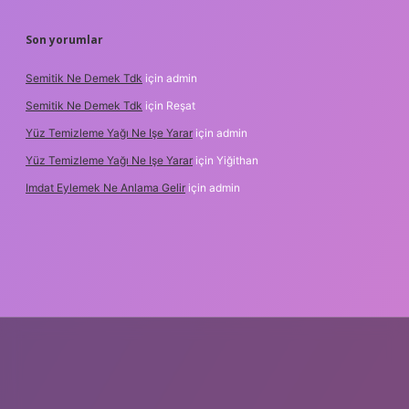
Son yorumlar
Semitik Ne Demek Tdk
için
admin
Semitik Ne Demek Tdk
için
Reşat
Yüz Temizleme Yağı Ne Işe Yarar
için
admin
Yüz Temizleme Yağı Ne Işe Yarar
için
Yiğithan
Imdat Eylemek Ne Anlama Gelir
için
admin
ilbet giriş