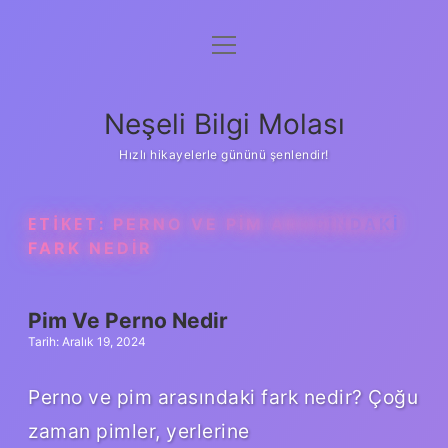
menüyü
Anasayfa
aç
Gizlilik Politikası
Neşeli Bilgi Molası
Yasal Uyarı
Hızlı hikayelerle gününü şenlendir!
Hakkımızda
ETIKET:
PERNO VE PIM ARASINDAKI
FARK NEDIR
Pim Ve Perno Nedir
Tarih: Aralık 19, 2024
Perno ve pim arasındaki fark nedir? Çoğu
zaman pimler, yerlerine