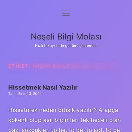
menüyü
Anasayfa
aç
Gizlilik Politikası
Neşeli Bilgi Molası
Yasal Uyarı
Hızlı hikayelerle gününü şenlendir!
Hakkımızda
ETIKET:
NIÇIN BIRLEŞIK MI YAZILIR
Hissetmek Nasıl Yazılır
Tarih: Ekim 13, 2024
Hissetmek neden bitişik yazılır? Arapça
kökenli olup asıl biçimleri tek heceli olan
bazı sözcükler, to be, to be, to act, to be,