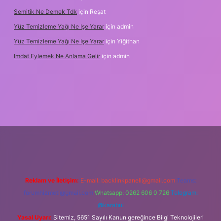
Semitik Ne Demek Tdk
için
Reşat
Yüz Temizleme Yağı Ne Işe Yarar
için
admin
Yüz Temizleme Yağı Ne Işe Yarar
için
Yiğithan
Imdat Eylemek Ne Anlama Gelir
için
admin
iş
Reklam ve İletişim:
E-mail:
backlinkpaneli@gmail.com
Teams:
forumhizmeti@gmail.com
Whatsapp: 0262 606 0 726
Telegram:
@karabul
Yasal Uyarı:
Sitemiz, 5651 Sayılı Kanun gereğince Bilgi Teknolojileri