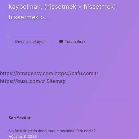
kaybolmak, (hissetmek > hissetmek)
hissetmek >…
Hissetmek
Devamını okuyun
Yorum Bırak
Nasıl
Yazılır
https://btnagency.com
https://cafu.com.tr
https://buzu.com.tr
Sitemap
SIDEBAR
Son Yazılar
No frost ile derin dondurucu arasındaki fark nedir ?
Ağustos 8, 2026