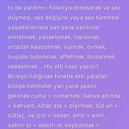
to be yardımcı fiilleriyle birleşerek ve ses
düşmesi, ses değişimi veya ses türemesi
yaşadıklarında yan yana yazılırlar:
emretmek, yasaklamak, toplamak,
ortadan kaybolmak; vurmak, övmek,
övgüde bulunmak; affetmek, hissetmek,
reddetmek… His etti nasıl yazılır?
Birleştirildiğinde fonetik etki yaratan
bileşik kelimeler yan yana yazılır:
gelecek cuma > cumartesi, kahve altında
> kahvaltı, kitap ata > pişirmek, süt un >
sütlaç, ne için > ​​neden, emir > emir,
sabırlı ol > sabırlı ol, kaybolmak >